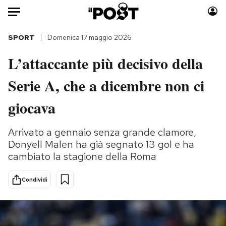
Auto
SPORT
Domenica 17 maggio 2026
L’attaccante più decisivo della
HOME
Serie A, che a dicembre non ci
Italia
Moda
Mondo
Libri
giocava
Politica
Consumismi
Tecnologia
Storie/Idee
Arrivato a gennaio senza grande clamore,
Donyell Malen ha già segnato 13 gol e ha
Internet
Ok Boomer!
cambiato la stagione della Roma
Scienza
Media
Cultura
Europa
Condividi
Economia
Altrecose
Sport
Mondiali calcio 2026