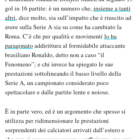
Notifiche mobile
gol in 16 partite: è un numero che,
insieme a tanti
Regala il Post
altri
, dice molto, sia sull’impatto che è riuscito ad
Hai bisogno di aiuto?
avere sulla Serie A sia su come ha cambiato la
Esci
Roma. C’è chi per qualità e movimenti
lo ha
paragonato
addirittura al formidabile attaccante
brasiliano Ronaldo, detto non a caso “il
Fenomeno”; e chi invece ha spiegato le sue
prestazioni sottolineando il basso livello della
Serie A, un campionato considerato poco
spettacolare e dalle partite lente e noiose.
È in parte vero, ed è un argomento che spesso si
utilizza per ridimensionare le prestazioni
sorprendenti dei calciatori arrivati dall’estero e