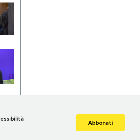
essibilità
Abbonati