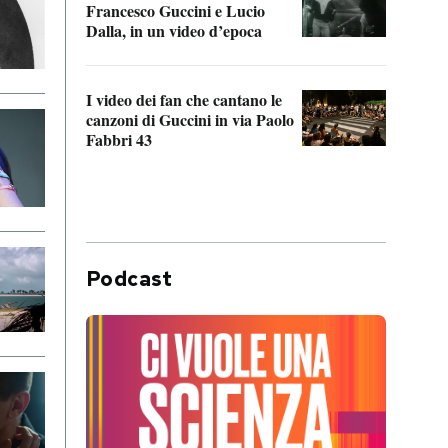
Francesco Guccini e Lucio
“Loco
Dalla, in un video d’epoca
Franc
I video dei fan che cantano le
Il de
canzoni di Guccini in via Paolo
Edoar
Fabbri 43
cappi
Podcast