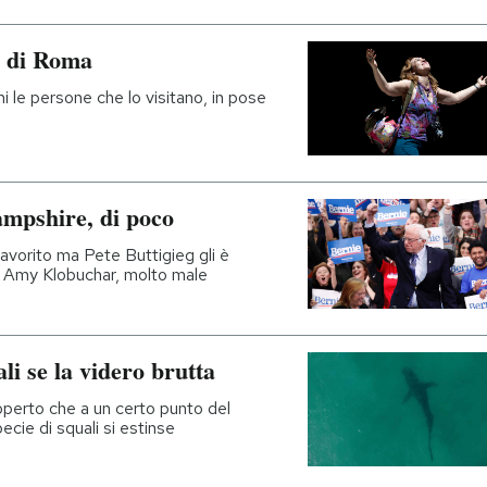
n di Roma
i le persone che lo visitano, in pose
mpshire, di poco
favorito ma Pete Buttigieg gli è
sa Amy Klobuchar, molto male
ali se la videro brutta
operto che a un certo punto del
cie di squali si estinse