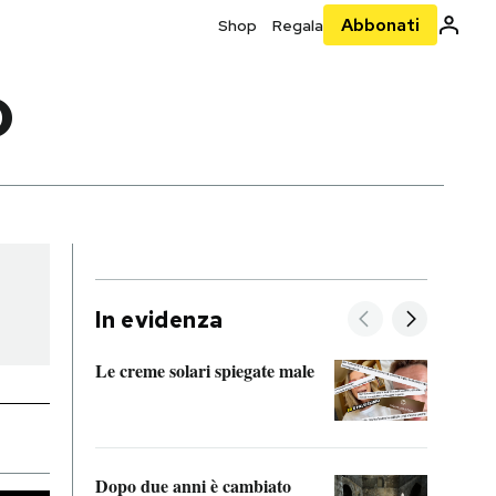
Abbonati
Shop
Regala
D
In evidenza
Le creme solari spiegate male
FitAc
guerr
Dopo due anni è cambiato
A cos