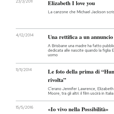
23/3/2011
Elizabeth I love you
PODCAST
La canzone che Michael Jackson scris
NEWSLETTER
4/12/2014
Una rettifica a un annuncio 
I MIEI PREFERITI
A Brisbane una madre ha fatto pubblic
dedicata alle nascite quando la figlia 
uomo
SHOP
11/11/2014
Le foto della prima di “Hun
CALENDARIO
rivolta”
C'erano Jennifer Lawrence, Elizabet
Moore, tra gli altri: il film uscirà in Ita
AREA PERSONALE
Entra
15/5/2016
«Io vivo nella Possibilità»