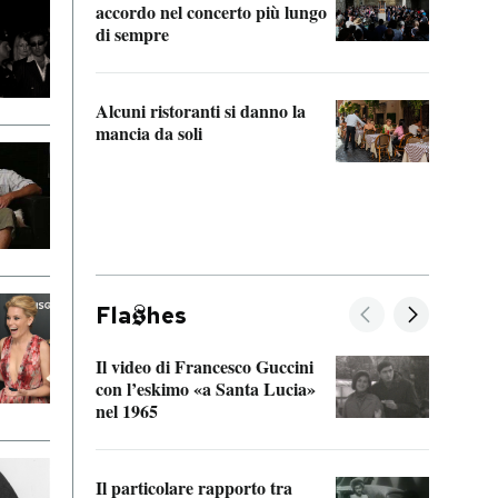
accordo nel concerto più lungo
di sempre
Il ci
parla
Alcuni ristoranti si danno la
nessu
mancia da soli
Fla
hes
Il video di Francesco Guccini
Sulla
con l’eskimo «a Santa Lucia»
vorti
nel 1965
veder
Il particolare rapporto tra
La ve