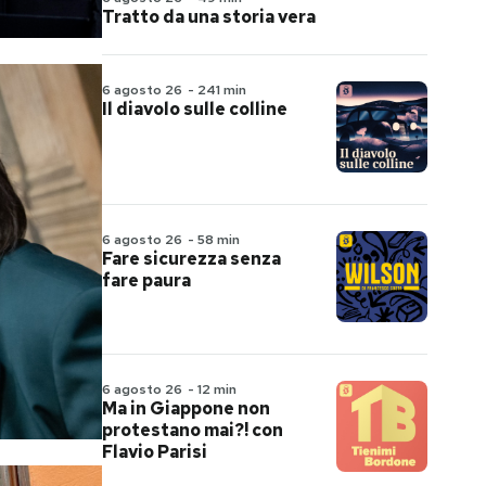
Tratto da una storia vera
6 agosto 26
-
241 min
Il diavolo sulle colline
6 agosto 26
-
58 min
Fare sicurezza senza
fare paura
6 agosto 26
-
12 min
Ma in Giappone non
protestano mai?! con
Flavio Parisi