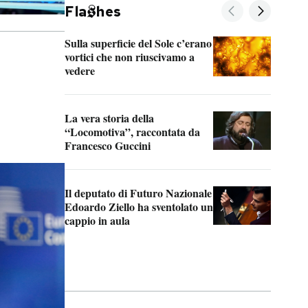
Fla
hes
Sulla superficie del Sole c’erano
Il f
vortici che non riuscivamo a
face
vedere
dent
La vera storia della
Il v
“Locomotiva”, raccontata da
inse
Francesco Guccini
Kher
Il deputato di Futuro Nazionale
La p
Edoardo Ziello ha sventolato un
da 
cappio in aula