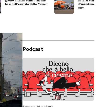
grosso attacco contro alcune
di farsi comprare da
basi dell’esercito dello Yemen
d’investimento Apoll
euro
Podcast
6 agosto 26
-
49 min