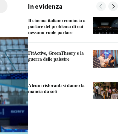
In evidenza
Il cinema italiano comincia a
A co
parlare del problema di cui
nessuno vuole parlare
Cosa
FitActive, GreenTheory e la
“Odi
guerra delle palestre
Che 
stru
Alcuni ristoranti si danno la
mancia da soli