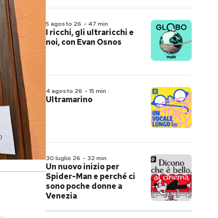
5 agosto 26
-
47 min
I ricchi, gli ultraricchi e
noi, con Evan Osnos
4 agosto 26
-
15 min
Ultramarino
30 luglio 26
-
32 min
Un nuovo inizio per
Spider-Man e perché ci
sono poche donne a
Venezia