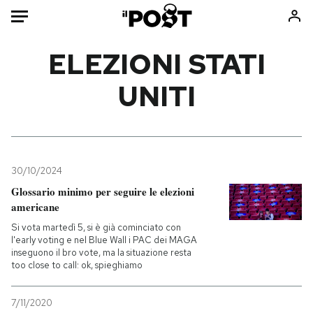
Auto
ELEZIONI STATI
UNITI
HOME
Italia
Moda
Mondo
Libri
Politica
Consumismi
30/10/2024
Tecnologia
Storie/Idee
Glossario minimo per seguire le elezioni
Internet
Ok Boomer!
americane
Scienza
Media
Si vota martedì 5, si è già cominciato con
Cultura
Europa
l'early voting e nel Blue Wall i PAC dei MAGA
inseguono il bro vote, ma la situazione resta
Economia
Altrecose
too close to call: ok, spieghiamo
Sport
Mondiali calcio 2026
7/11/2020