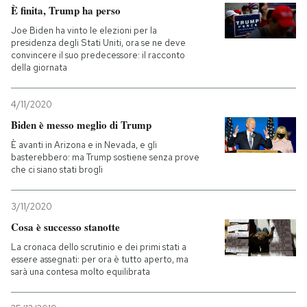
È finita, Trump ha perso
PODCAST
Joe Biden ha vinto le elezioni per la
presidenza degli Stati Uniti, ora se ne deve
convincere il suo predecessore: il racconto
della giornata
NEWSLETTER
4/11/2020
I MIEI PREFERITI
Biden è messo meglio di Trump
È avanti in Arizona e in Nevada, e gli
basterebbero: ma Trump sostiene senza prove
SHOP
che ci siano stati brogli
3/11/2020
CALENDARIO
Cosa è successo stanotte
La cronaca dello scrutinio e dei primi stati a
AREA PERSONALE
essere assegnati: per ora è tutto aperto, ma
sarà una contesa molto equilibrata
Entra