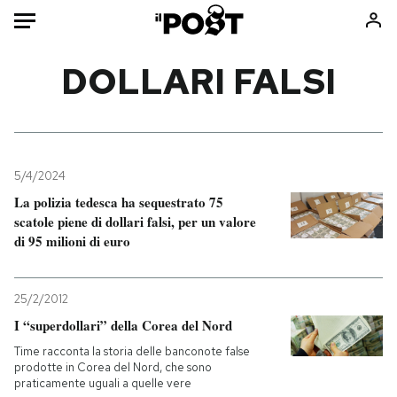
Auto
DOLLARI FALSI
HOME
Italia
Moda
Mondo
Libri
5/4/2024
Politica
Consumismi
La polizia tedesca ha sequestrato 75
scatole piene di dollari falsi, per un valore
Tecnologia
Storie/Idee
di 95 milioni di euro
Internet
Ok Boomer!
Scienza
Media
25/2/2012
Cultura
Europa
I “superdollari” della Corea del Nord
Economia
Altrecose
Time racconta la storia delle banconote false
Sport
Mondiali calcio 2026
prodotte in Corea del Nord, che sono
praticamente uguali a quelle vere