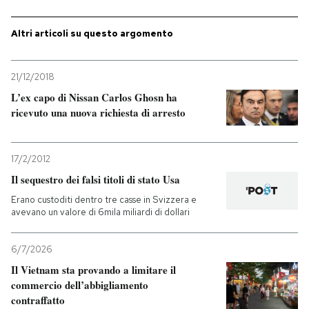
PODCAST
Altri articoli su questo argomento
NEWSLETTER
21/12/2018
L’ex capo di Nissan Carlos Ghosn ha
ricevuto una nuova richiesta di arresto
I MIEI PREFERITI
17/2/2012
SHOP
Il sequestro dei falsi titoli di stato Usa
Erano custoditi dentro tre casse in Svizzera e
CALENDARIO
avevano un valore di 6mila miliardi di dollari
6/7/2026
AREA PERSONALE
Il Vietnam sta provando a limitare il
commercio dell’abbigliamento
Entra
contraffatto