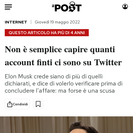
Auto
INTERNET
Giovedì 19 maggio 2022
QUESTO ARTICOLO HA PIÙ DI
4 ANNI
HOME
Non è semplice capire quanti
Italia
Moda
account finti ci sono su Twitter
Mondo
Libri
Politica
Consumismi
Elon Musk crede siano di più di quelli
Tecnologia
Storie/Idee
dichiarati, e dice di volerlo verificare prima di
Internet
Ok Boomer!
concludere l'affare: ma forse è una scusa
Scienza
Media
Cultura
Europa
Condividi
Economia
Altrecose
Sport
Mondiali calcio 2026