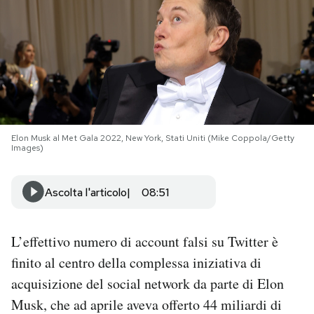
PODCAST
NEWSLETTER
I MIEI PREFERITI
Elon Musk al Met Gala 2022, New York, Stati Uniti (Mike Coppola/Getty
Images)
SHOP
Ascolta l'articolo
08:51
CALENDARIO
L’effettivo numero di account falsi su Twitter è
AREA PERSONALE
finito al centro della complessa iniziativa di
acquisizione del social network da parte di Elon
Area Personale
Musk, che ad aprile aveva offerto 44 miliardi di
Newsletter