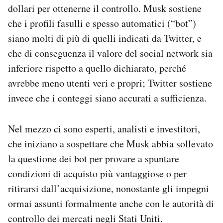
dollari per ottenerne il controllo. Musk sostiene
Notifiche mobile
Regala il Post
che i profili fasulli e spesso automatici (“bot”)
Hai bisogno di aiuto?
siano molti di più di quelli indicati da Twitter, e
Esci
che di conseguenza il valore del social network sia
inferiore rispetto a quello dichiarato, perché
avrebbe meno utenti veri e propri; Twitter sostiene
invece che i conteggi siano accurati a sufficienza.
Nel mezzo ci sono esperti, analisti e investitori,
che iniziano a sospettare che Musk abbia sollevato
la questione dei bot per provare a spuntare
condizioni di acquisto più vantaggiose o per
ritirarsi dall’acquisizione, nonostante gli impegni
ormai assunti formalmente anche con le autorità di
controllo dei mercati negli Stati Uniti.