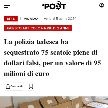
Auto
BITS
MONDO
Venerdì 5 aprile 2024
QUESTO ARTICOLO HA PIÙ DI
2 ANNI
HOME
La polizia tedesca ha
Italia
Moda
Mondo
Libri
sequestrato 75 scatole piene di
Politica
Consumismi
dollari falsi, per un valore di 95
Tecnologia
Storie/Idee
Internet
Ok Boomer!
milioni di euro
Scienza
Media
Cultura
Europa
Condividi
Economia
Altrecose
Sport
Mondiali calcio 2026