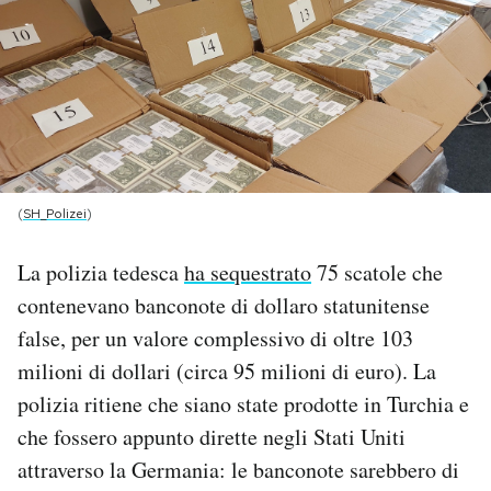
PODCAST
NEWSLETTER
I MIEI PREFERITI
(
SH_Polizei
)
SHOP
La polizia tedesca
ha sequestrato
75 scatole che
contenevano banconote di dollaro statunitense
CALENDARIO
false, per un valore complessivo di oltre 103
milioni di dollari (circa 95 milioni di euro). La
polizia ritiene che siano state prodotte in Turchia e
AREA PERSONALE
che fossero appunto dirette negli Stati Uniti
Area Personale
attraverso la Germania: le banconote sarebbero di
Newsletter