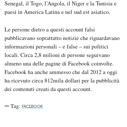
Senegal, il Togo, l’Angola, il Niger e la Tunisia e
Notifiche mobile
paesi in America Latina e nel sud est asiatico.
Regala il Post
Hai bisogno di aiuto?
Esci
Le persone dietro a questi account falsi
pubblicavano soprattutto notizie che riguardavano
informazioni personali – e false – sui politici
locali. Circa 2,8 milioni di persone seguivano
almeno una delle pagine di Facebook coinvolte.
Facebook ha anche ammesso che dal 2012 a oggi
ha ricevuto circa 812mila dollari per la pubblicità
dei contenuti creati da questi account.
Tag:
FACEBOOK