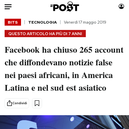
Auto
BITS
TECNOLOGIA
Venerdì 17 maggio 2019
QUESTO ARTICOLO HA PIÙ DI
7 ANNI
HOME
Facebook ha chiuso 265 account
Italia
Moda
Mondo
Libri
che diffondevano notizie false
Politica
Consumismi
nei paesi africani, in America
Tecnologia
Storie/Idee
Internet
Ok Boomer!
Latina e nel sud est asiatico
Scienza
Media
Cultura
Europa
Condividi
Economia
Altrecose
Sport
Mondiali calcio 2026