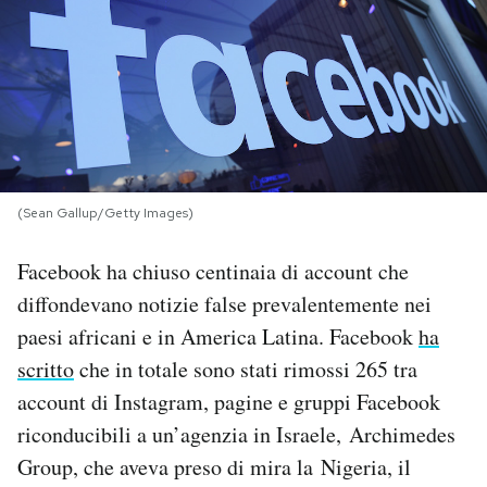
PODCAST
NEWSLETTER
I MIEI PREFERITI
(Sean Gallup/Getty Images)
SHOP
Facebook ha chiuso centinaia di account che
diffondevano notizie false prevalentemente nei
CALENDARIO
paesi africani e in America Latina. Facebook
ha
scritto
che in totale sono stati rimossi 265 tra
account di Instagram, pagine e gruppi Facebook
AREA PERSONALE
riconducibili a un’agenzia in Israele, Archimedes
Area Personale
Group, che aveva preso di mira la Nigeria, il
Newsletter