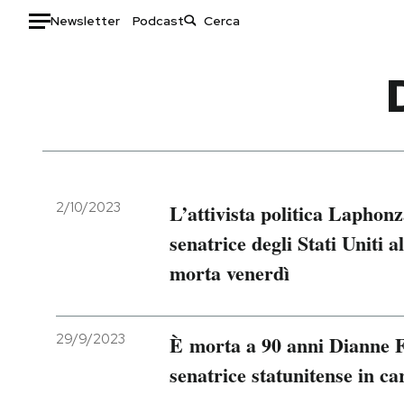
Newsletter
Podcast
Auto
HOME
Italia
Moda
Mondo
Libri
Politica
Consumismi
2/10/2023
L’attivista politica Laphon
Tecnologia
Storie/Idee
senatrice degli Stati Uniti a
Internet
Ok Boomer!
morta venerdì
Scienza
Media
Cultura
Europa
Economia
Altrecose
29/9/2023
È morta a 90 anni Dianne Fe
Sport
Mondiali calcio 2026
senatrice statunitense in ca