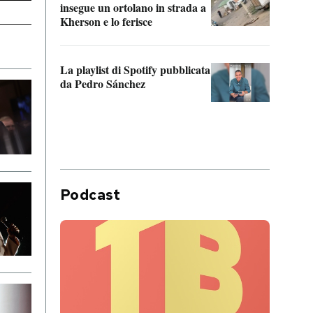
insegue un ortolano in strada a
statun
Kherson e lo ferisce
afric
La playlist di Spotify pubblicata
Quan
da Pedro Sánchez
magli
consi
difen
Podcast