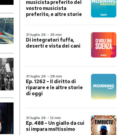
musicista preferito del
vostro musicista
preferito, e altre storie
31 luglio 26
-
35 min
Di integratori fuffa,
deserti e vista dei cani
31 luglio 26
-
28 min
Ep. 1262 – Il diritto di
riparare e le altre storie
di oggi
31 luglio 26
-
12 min
Ep. 488 – Un giallo da cui
si impara moltissimo