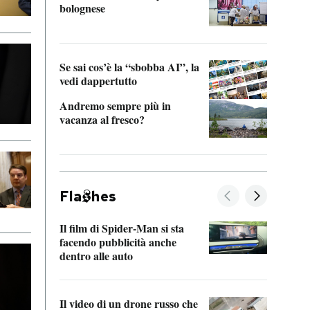
bolognese
Tom 
Se sai cos’è la “sbobba AI”, la
vedi dappertutto
Andremo sempre più in
vacanza al fresco?
Fla
hes
Il film di Spider-Man si sta
La de
facendo pubblicità anche
Franc
dentro alle auto
dello
Il video di un drone russo che
Una 