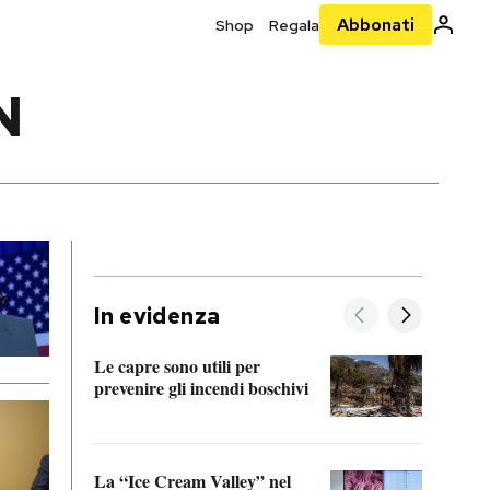
Abbonati
Shop
Regala
N
In evidenza
Le capre sono utili per
prevenire gli incendi boschivi
Le si
acces
La “Ice Cream Valley” nel
Prepa