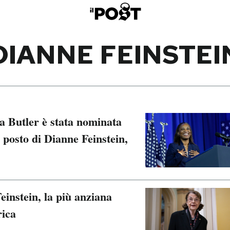
DIANNE FEINSTEI
za Butler è stata nominata
l posto di Dianne Feinstein,
instein, la più anziana
rica