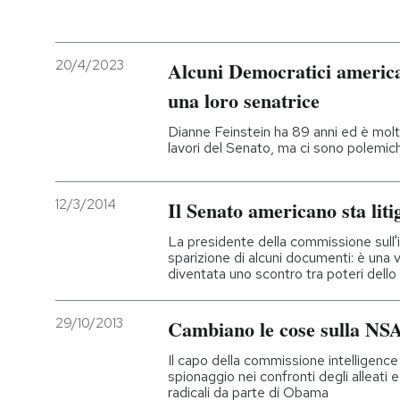
PODCAST
20/4/2023
Alcuni Democratici america
una loro senatrice
NEWSLETTER
Dianne Feinstein ha 89 anni ed è molt
lavori del Senato, ma ci sono polemic
I MIEI PREFERITI
12/3/2014
Il Senato americano sta lit
SHOP
La presidente della commissione sull'i
sparizione di alcuni documenti: è una
CALENDARIO
diventata uno scontro tra poteri dello
29/10/2013
Cambiano le cose sulla NSA,
AREA PERSONALE
Il capo della commissione intelligence
Entra
spionaggio nei confronti degli alleati 
radicali da parte di Obama