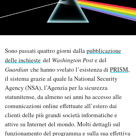
PODCAST
NEWSLETTER
Sono passati quattro giorni dalla
pubblicazione
I MIEI PREFERITI
delle inchieste
del
Washington Post
e del
Guardian
che hanno svelato l’esistenza di
PRISM
,
SHOP
il sistema grazie al quale la National Security
Agency (NSA), l’Agenzia per la sicurezza
CALENDARIO
statunitense, da almeno sei anni ha accesso alle
comunicazioni online effettuate all’estero dai
AREA PERSONALE
clienti delle più grandi società informatiche e
attive su Internet del mondo. Molti dettagli sul
Area Personale
funzionamento del programma e sulla sua effettiva
Newsletter