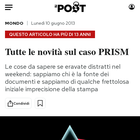
Auto
MONDO
Lunedì 10 giugno 2013
QUESTO ARTICOLO HA PIÙ DI
13 ANNI
HOME
Tutte le novità sul caso PRISM
Italia
Moda
Mondo
Libri
Le cose da sapere se eravate distratti nel
Politica
Consumismi
weekend: sappiamo chi è la fonte dei
Tecnologia
Storie/Idee
documenti e sappiamo di qualche frettolosa
iniziale imprecisione della stampa
Internet
Ok Boomer!
Scienza
Media
Condividi
Cultura
Europa
Economia
Altrecose
Sport
Mondiali calcio 2026