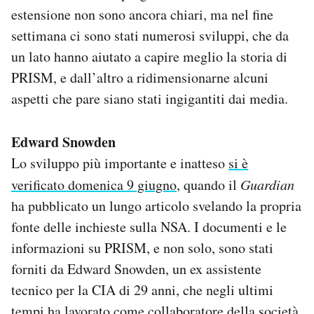
Notifiche mobile
estensione non sono ancora chiari, ma nel fine
Regala il Post
settimana ci sono stati numerosi sviluppi, che da
Hai bisogno di aiuto?
un lato hanno aiutato a capire meglio la storia di
Esci
PRISM, e dall’altro a ridimensionarne alcuni
aspetti che pare siano stati ingigantiti dai media.
Edward Snowden
Lo sviluppo più importante e inatteso
si è
verificato domenica 9 giugno
, quando il
Guardian
ha pubblicato un lungo articolo svelando la propria
fonte delle inchieste sulla NSA. I documenti e le
informazioni su PRISM, e non solo, sono stati
forniti da Edward Snowden, un ex assistente
tecnico per la CIA di 29 anni, che negli ultimi
tempi ha lavorato come collaboratore della società