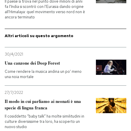
Il paese si trova nel punto dove milioni di anni
fa l'India si scontrò con l'Eurasia dando origine
PODCAST
all'Himalaya: quel movimento verso nord non è
ancora terminato
NEWSLETTER
Altri articoli su questo argomento
I MIEI PREFERITI
30/4/2021
Una canzone dei Deep Forest
SHOP
Come rendere la musica andina un po' meno
una noia mortale
CALENDARIO
27/7/2022
Il modo in cui parliamo ai neonati è una
specie di lingua franca
AREA PERSONALE
Il cosiddetto “baby talk” ha molte similitudini in
Entra
culture diversissime tra loro, ha scoperto un
nuovo studio