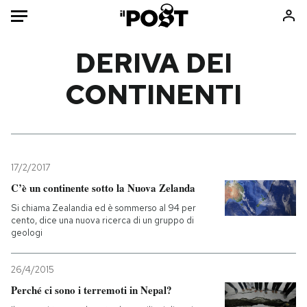
Auto
DERIVA DEI
CONTINENTI
HOME
Italia
Moda
Mondo
Libri
Politica
Consumismi
17/2/2017
Tecnologia
Storie/Idee
C’è un continente sotto la Nuova Zelanda
Internet
Ok Boomer!
Si chiama Zealandia ed è sommerso al 94 per
Scienza
Media
cento, dice una nuova ricerca di un gruppo di
geologi
Cultura
Europa
Economia
Altrecose
26/4/2015
Sport
Mondiali calcio 2026
Perché ci sono i terremoti in Nepal?