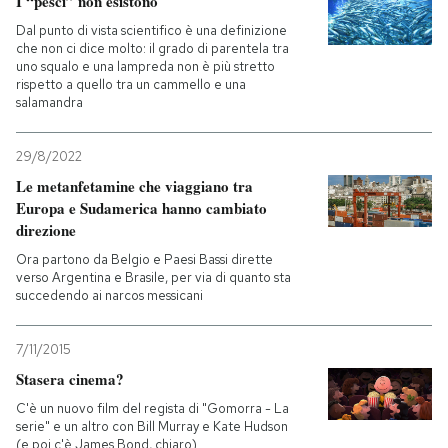
I “pesci” non esistono
Dal punto di vista scientifico è una definizione
che non ci dice molto: il grado di parentela tra
uno squalo e una lampreda non è più stretto
rispetto a quello tra un cammello e una
salamandra
29/8/2022
Le metanfetamine che viaggiano tra
Europa e Sudamerica hanno cambiato
direzione
Ora partono da Belgio e Paesi Bassi dirette
verso Argentina e Brasile, per via di quanto sta
succedendo ai narcos messicani
7/11/2015
Stasera cinema?
C'è un nuovo film del regista di "Gomorra - La
serie" e un altro con Bill Murray e Kate Hudson
(e poi c'è James Bond, chiaro)