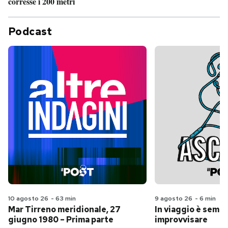
corresse i 200 metri
Podcast
10 agosto 26
-
63 min
9 agosto 26
-
6 min
Mar Tirreno meridionale, 27
In viaggio è sempr
giugno 1980 – Prima parte
improvvisare