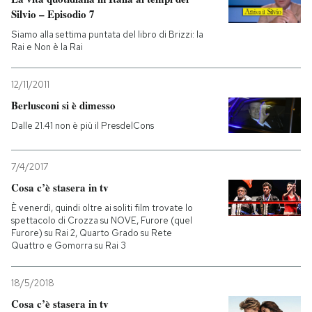
Silvio – Episodio 7
PODCAST
Siamo alla settima puntata del libro di Brizzi: la
Rai e Non è la Rai
NEWSLETTER
12/11/2011
Berlusconi si è dimesso
I MIEI PREFERITI
Dalle 21.41 non è più il PresdelCons
SHOP
7/4/2017
Cosa c’è stasera in tv
È venerdì, quindi oltre ai soliti film trovate lo
CALENDARIO
spettacolo di Crozza su NOVE, Furore (quel
Furore) su Rai 2, Quarto Grado su Rete
Quattro e Gomorra su Rai 3
AREA PERSONALE
18/5/2018
Entra
Cosa c’è stasera in tv