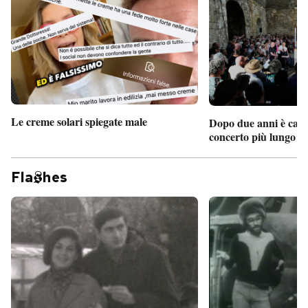
Le creme solari spiegate male
Dopo due anni è camb
concerto più lungo d
Fla
hes