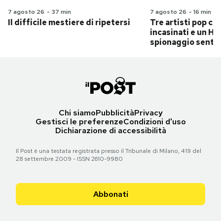
7 agosto 26
-
37 min
7 agosto 26
-
16 min
Il difficile mestiere di ripetersi
Tre artisti pop ch
incasinati e un Hit
spionaggio senti
Chi siamo
Pubblicità
Privacy
Gestisci le preferenze
Condizioni d'uso
Dichiarazione di accessibilità
Il Post è una testata registrata presso il Tribunale di Milano, 419 del
28 settembre 2009 - ISSN 2610-9980
Abbonati