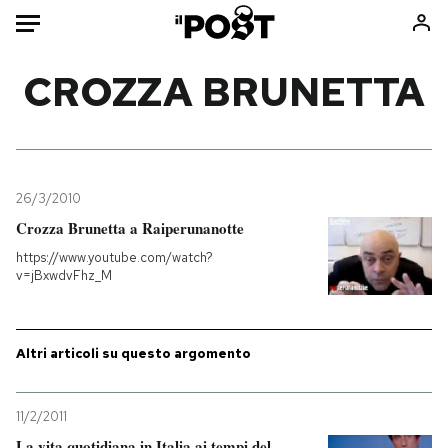
Auto
CROZZA BRUNETTA
HOME
Italia
Moda
Mondo
Libri
26/3/2010
Politica
Consumismi
Crozza Brunetta a Raiperunanotte
Tecnologia
Storie/Idee
https://www.youtube.com/watch?
v=jBxwdvFhz_M
Internet
Ok Boomer!
Scienza
Media
Cultura
Europa
Altri articoli su questo argomento
Economia
Altrecose
Sport
Mondiali calcio 2026
11/2/2011
La vita quotidiana in Italia ai tempi del