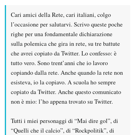
PODCAST
Cari amici della Rete, cari italiani, colgo
l’occasione per salutarvi. Scrivo queste poche
NEWSLETTER
righe per una fondamentale dichiarazione
sulla polemica che gira in rete, su tre battute
I MIEI PREFERITI
che avrei copiato da Twitter. Lo confesso: è
tutto vero. Sono trent’anni che io lavoro
copiando dalla rete. Anche quando la rete non
SHOP
esisteva, io la copiavo. A scuola ho sempre
copiato da Twitter. Anche questo comunicato
CALENDARIO
non è mio: l’ho appena trovato su Twitter.
AREA PERSONALE
Tutti i miei personaggi di “Mai dire gol”, di
Area Personale
“Quelli che il calcio”, di “Rockpolitik”, di
Newsletter