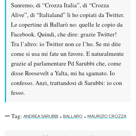
Sanremo, di “Crozza Italia”, di “Crozza
Notifiche mobile
Regala il Post
Alive”, di “Italialand” li ho copiati da Twitter.
Hai bisogno di aiuto?
Le copertine di Ballarò no: quelle le copio da
Esci
Facebook. Quindi, che dire: grazie Twitter!
Tra l’altro: io Twitter non ce l’ho. Se mi dite
come si usa mi fate un favore. E naturalmente
grazie al parlamentare Pd Sarubbi che, come
disse Roosevelt a Yalta, mi ha sgamato. Io
confesso. Anzi, trattandosi di Sarubbi: io con
fesso.
Tag:
-
-
ANDREA SARUBBI
BALLARO
MAURIZIO CROZZA