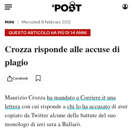
Auto
MINI
Mercoledì 8 febbraio 2012
QUESTO ARTICOLO HA PIÙ DI
14 ANNI
HOME
Crozza risponde alle accuse di
Italia
Moda
plagio
Mondo
Libri
Politica
Consumismi
Tecnologia
Storie/Idee
Condividi
Internet
Ok Boomer!
Scienza
Media
Maurizio Crozza
ha mandato a Corriere.it una
Cultura
Europa
lettera
con cui risponde a
chi lo ha accusato
di aver
Economia
Altrecose
copiato da Twitter alcune delle battute del suo
Sport
Mondiali calcio 2026
monologo di ieri sera a Ballarò.