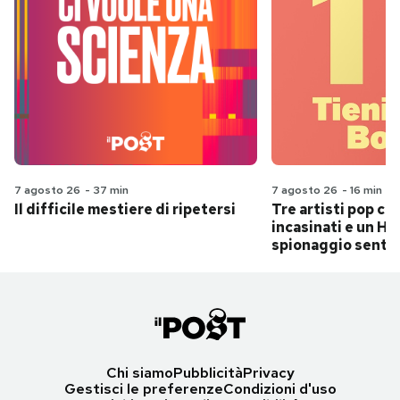
7 agosto 26
-
37 min
7 agosto 26
-
16 min
Il difficile mestiere di ripetersi
Tre artisti pop ch
incasinati e un Hit
spionaggio senti
Chi siamo
Pubblicità
Privacy
Gestisci le preferenze
Condizioni d'uso