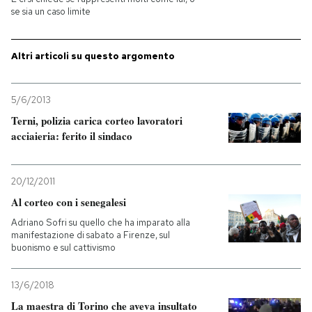
se sia un caso limite
PODCAST
Altri articoli su questo argomento
NEWSLETTER
5/6/2013
Terni, polizia carica corteo lavoratori
I MIEI PREFERITI
acciaieria: ferito il sindaco
SHOP
20/12/2011
Al corteo con i senegalesi
CALENDARIO
Adriano Sofri su quello che ha imparato alla
manifestazione di sabato a Firenze, sul
buonismo e sul cattivismo
AREA PERSONALE
13/6/2018
Entra
La maestra di Torino che aveva insultato