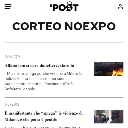
Auto
CORTEO NOEXPO
HOME
Italia
Moda
Mondo
Libri
3/5/2015
Politica
Consumismi
Alfano non si deve dimettere, stavolta
Tecnologia
Storie/Idee
Il Manifesto spiega perché venerdì a Milano la
polizia è stata l’unica a comportarsi
Internet
Ok Boomer!
saggiamente: mentre il “movimento” si è
Scienza
Media
“asfaltato" da solo
Cultura
Europa
1/5/2015
Economia
Altrecose
Il manifestante che “spiega” le violenze di
Sport
Mondiali calcio 2026
Milano, e che poi si è pentito
E ci si chiede se rappresenti molti come lui, o