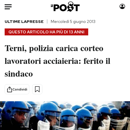
Auto
ULTIME LAPRESSE
Mercoledì 5 giugno 2013
QUESTO ARTICOLO HA PIÙ DI
13 ANNI
HOME
Terni, polizia carica corteo
Italia
Moda
lavoratori acciaieria: ferito il
Mondo
Libri
Politica
Consumismi
sindaco
Tecnologia
Storie/Idee
Internet
Ok Boomer!
Condividi
Scienza
Media
Cultura
Europa
Economia
Altrecose
Sport
Mondiali calcio 2026