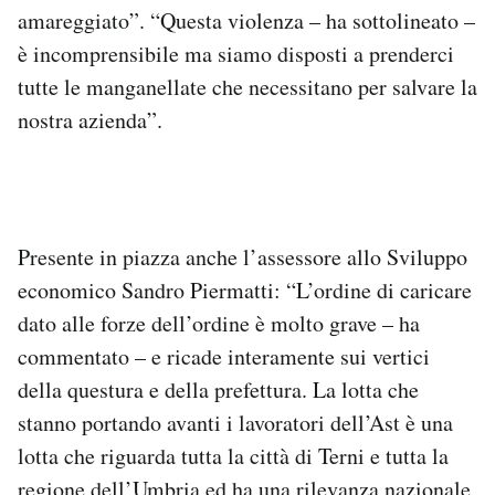
amareggiato”. “Questa violenza – ha sottolineato –
Notifiche mobile
Regala il Post
è incomprensibile ma siamo disposti a prenderci
Hai bisogno di aiuto?
tutte le manganellate che necessitano per salvare la
Esci
nostra azienda”.
Presente in piazza anche l’assessore allo Sviluppo
economico Sandro Piermatti: “L’ordine di caricare
dato alle forze dell’ordine è molto grave – ha
commentato – e ricade interamente sui vertici
della questura e della prefettura. La lotta che
stanno portando avanti i lavoratori dell’Ast è una
lotta che riguarda tutta la città di Terni e tutta la
regione dell’Umbria ed ha una rilevanza nazionale