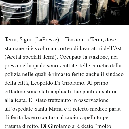
PODCAST
NEWSLETTER
Terni, 5 giu. (LaPresse)
– Tensioni a Terni, dove
stamane si è svolto un corteo di lavoratori dell’Ast
I MIEI PREFERITI
(Acciai speciali Terni). Occupata la stazione, nei
pressi della quale sono scattate delle cariche della
SHOP
polizia nelle quali è rimasto ferito anche il sindaco
della città, Leopoldo Di Girolamo. Al primo
CALENDARIO
cittadino sono stati applicati due punti di sutura
alla testa. E’ stato trattenuto in osservazione
AREA PERSONALE
all’ospedale Santa Maria e il referto medico parla
di ferita lacero contusa al cuoio capelluto per
Area Personale
trauma diretto. Di Girolamo si è detto “molto
Newsletter