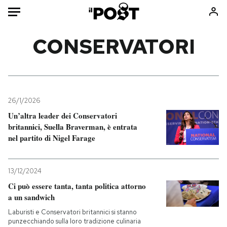
Auto
CONSERVATORI
HOME
Italia
Moda
Mondo
Libri
26/1/2026
Politica
Consumismi
Un’altra leader dei Conservatori
britannici, Suella Braverman, è entrata
Tecnologia
Storie/Idee
nel partito di Nigel Farage
Internet
Ok Boomer!
Scienza
Media
13/12/2024
Cultura
Europa
Ci può essere tanta, tanta politica attorno
Economia
Altrecose
a un sandwich
Sport
Mondiali calcio 2026
Laburisti e Conservatori britannici si stanno
punzecchiando sulla loro tradizione culinaria