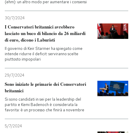
(ehm): un altro modo per aumentare i consensi
PODCAST
30/7/2024
I Conservatori britannici avrebbero
NEWSLETTER
lasciato un buco di bilancio da 26 miliardi
di euro, dicono i Laburisti
Il governo di Keir Starmer ha spiegato come
I MIEI PREFERITI
intende ridurre il deficit: serviranno scelte
piuttosto impopolari
SHOP
29/7/2024
Sono iniziate le primarie dei Conservatori
britannici
CALENDARIO
Si sono candidati in sei per la leadership del
partito e Kemi Badenoch è considerata la
AREA PERSONALE
favorita: è un processo che finirà a novembre
Entra
5/7/2024