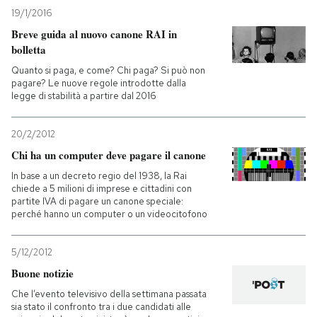
19/1/2016
PODCAST
Breve guida al nuovo canone RAI in
bolletta
Quanto si paga, e come? Chi paga? Si può non
NEWSLETTER
pagare? Le nuove regole introdotte dalla
legge di stabilità a partire dal 2016
I MIEI PREFERITI
20/2/2012
Chi ha un computer deve pagare il canone
SHOP
In base a un decreto regio del 1938, la Rai
chiede a 5 milioni di imprese e cittadini con
partite IVA di pagare un canone speciale:
perché hanno un computer o un videocitofono
CALENDARIO
5/12/2012
AREA PERSONALE
Buone notizie
Entra
Che l’evento televisivo della settimana passata
sia stato il confronto tra i due candidati alle