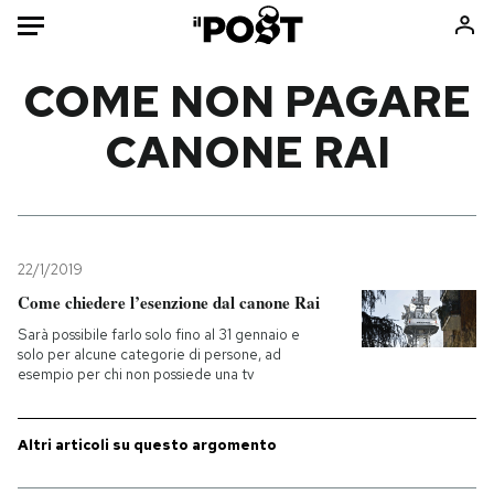
Auto
COME NON PAGARE
CANONE RAI
HOME
Italia
Moda
Mondo
Libri
Politica
Consumismi
22/1/2019
Tecnologia
Storie/Idee
Come chiedere l’esenzione dal canone Rai
Internet
Ok Boomer!
Sarà possibile farlo solo fino al 31 gennaio e
Scienza
Media
solo per alcune categorie di persone, ad
esempio per chi non possiede una tv
Cultura
Europa
Economia
Altrecose
Sport
Mondiali calcio 2026
Altri articoli su questo argomento