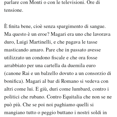
parlare con Monti o con le televisioni. Ore di
Notifiche mobile
tensione.
Regala il Post
Hai bisogno di aiuto?
Esci
È finita bene, cioè senza spargimento di sangue.
Ma questo è un eroe? Magari era uno che lavorava
duro, Luigi Martinelli, e che pagava le tasse
masticando amaro. Pare che in passato avesse
utilizzato un condono fiscale e che ora fosse
arrabbiato per una cartella da duemila euro
(canone Rai e un balzello dovuto a un consorzio di
bonifica). Magari al bar di Romano si vedeva con
altri come lui. E giù, duri come lumbard, contro i
politici che rubano. Contro Equitalia che non se ne
può più. Che se poi noi paghiamo quelli si
mangiano tutto o peggio buttano i nostri soldi in