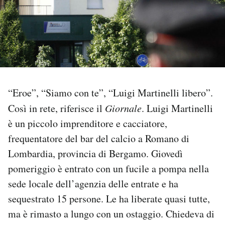
PODCAST
NEWSLETTER
I MIEI PREFERITI
“Eroe”, “Siamo con te”, “Luigi Martinelli libero”.
Così in rete, riferisce il
Giornale
. Luigi Martinelli
SHOP
è un piccolo imprenditore e cacciatore,
frequentatore del bar del calcio a Romano di
Lombardia, provincia di Bergamo. Giovedì
CALENDARIO
pomeriggio è entrato con un fucile a pompa nella
sede locale dell’agenzia delle entrate e ha
AREA PERSONALE
sequestrato 15 persone. Le ha liberate quasi tutte,
Area Personale
ma è rimasto a lungo con un ostaggio. Chiedeva di
Newsletter