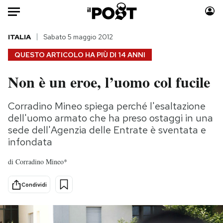
Auto
ITALIA
Sabato 5 maggio 2012
QUESTO ARTICOLO HA PIÙ DI
14 ANNI
HOME
Non è un eroe, l’uomo col fucile
Italia
Moda
Mondo
Libri
Corradino Mineo spiega perché l'esaltazione
Politica
Consumismi
dell'uomo armato che ha preso ostaggi in una
Tecnologia
Storie/Idee
sede dell'Agenzia delle Entrate è sventata e
infondata
Internet
Ok Boomer!
Scienza
Media
di
Corradino Mineo*
Cultura
Europa
Economia
Altrecose
Condividi
Sport
Mondiali calcio 2026