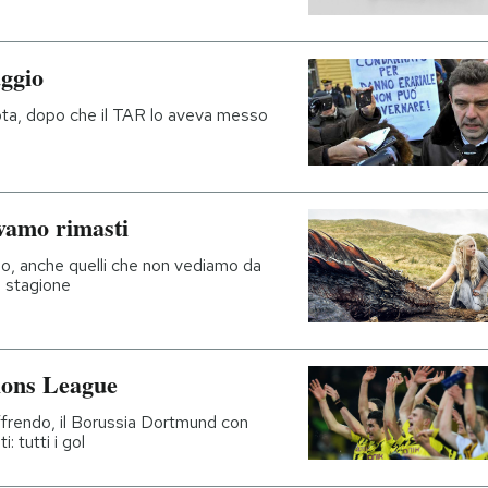
aggio
ota, dopo che il TAR lo aveva messo
vamo rimasti
o, anche quelli che non vediamo da
a stagione
pions League
soffrendo, il Borussia Dortmund con
i: tutti i gol