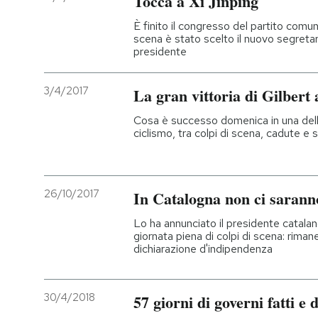
Tocca a Xi Jinping
È finito il congresso del partito comun
PODCAST
scena è stato scelto il nuovo segreta
presidente
NEWSLETTER
3/4/2017
La gran vittoria di Gilbert 
Cosa è successo domenica in una dell
I MIEI PREFERITI
ciclismo, tra colpi di scena, cadute e
SHOP
26/10/2017
In Catalogna non ci saranno
CALENDARIO
Lo ha annunciato il presidente catal
giornata piena di colpi di scena: rimane
dichiarazione d'indipendenza
AREA PERSONALE
Entra
30/4/2018
57 giorni di governi fatti e d