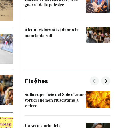
“Odis
guerra delle palestre
Che s
strum
Alcuni ristoranti si danno la
mancia da soli
Fla
hes
Sulla superficie del Sole c’erano
Il fi
vortici che non riuscivamo a
facen
vedere
dentr
La vera storia della
Il vi