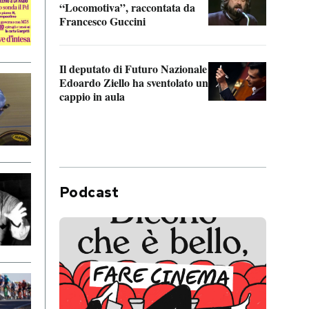
“Locomotiva”, raccontata da
inseg
Francesco Guccini
Khers
Il deputato di Futuro Nazionale
La pl
Edoardo Ziello ha sventolato un
da P
cappio in aula
Podcast