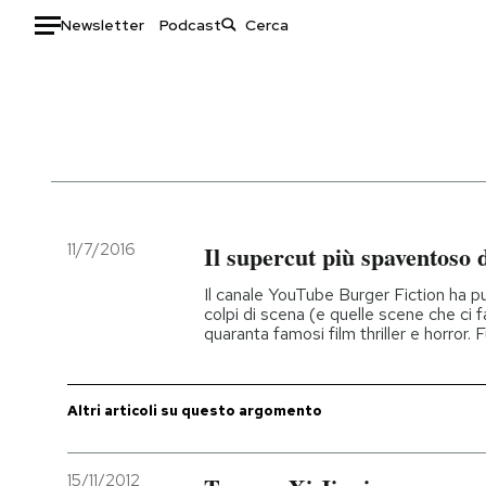
Newsletter
Podcast
Auto
HOME
Italia
Moda
Mondo
Libri
Politica
Consumismi
11/7/2016
Il supercut più spaventoso d
Tecnologia
Storie/Idee
Il canale YouTube Burger Fiction ha pu
Internet
Ok Boomer!
colpi di scena (e quelle scene che ci fa
quaranta famosi film thriller e horror. 
Scienza
Media
Cultura
Europa
Economia
Altrecose
Altri articoli su questo argomento
Sport
Mondiali calcio 2026
15/11/2012