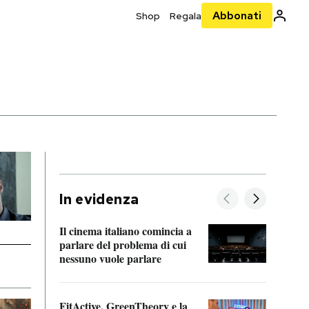
Abbonati
Shop
Regala
In evidenza
Il cinema italiano comincia a
A cos
parlare del problema di cui
nessuno vuole parlare
Cosa 
FitActive, GreenTheory e la