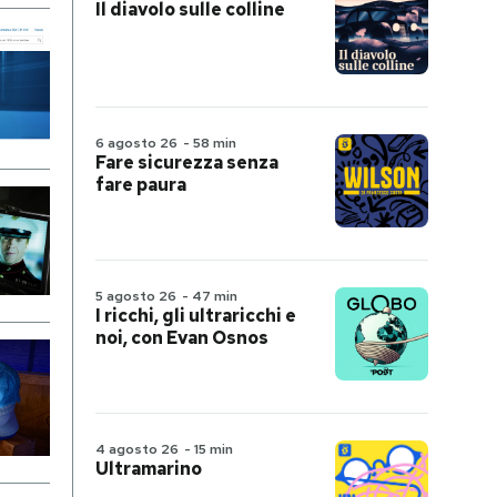
Il diavolo sulle colline
6 agosto 26
-
58 min
Fare sicurezza senza
fare paura
5 agosto 26
-
47 min
I ricchi, gli ultraricchi e
noi, con Evan Osnos
4 agosto 26
-
15 min
Ultramarino