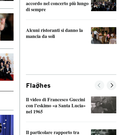
accordo nel concerto più lungo
di sempre
Il ci
parla
Alcuni ristoranti si danno la
nessu
mancia da soli
Fla
hes
Il video di Francesco Guccini
Sulla
con l’eskimo «a Santa Lucia»
vorti
nel 1965
veder
Il particolare rapporto tra
La ve