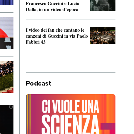
Francesco Guccini e Lucio
“Loco
Dalla, in un video d’epoca
Franc
I video dei fan che cantano le
Il de
canzoni di Guccini in via Paolo
Edoar
Fabbri 43
cappi
Podcast