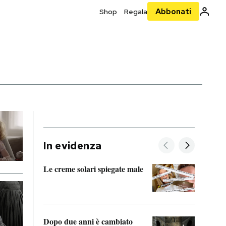
Abbonati
Shop
Regala
In evidenza
Le creme solari spiegate male
FitAc
guerr
Dopo due anni è cambiato
A cos