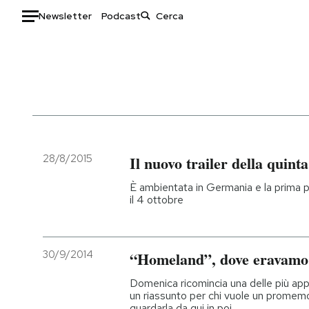
Newsletter
Podcast
Auto
HOME
Italia
Moda
Mondo
Libri
Politica
Consumismi
28/8/2015
Il nuovo trailer della quin
Tecnologia
Storie/Idee
È ambientata in Germania e la prima
Internet
Ok Boomer!
il 4 ottobre
Scienza
Media
Cultura
Europa
30/9/2014
“Homeland”, dove eravamo 
Economia
Altrecose
Sport
Mondiali calcio 2026
Domenica ricomincia una delle più appr
un riassunto per chi vuole un promemo
guardarla da qui in poi