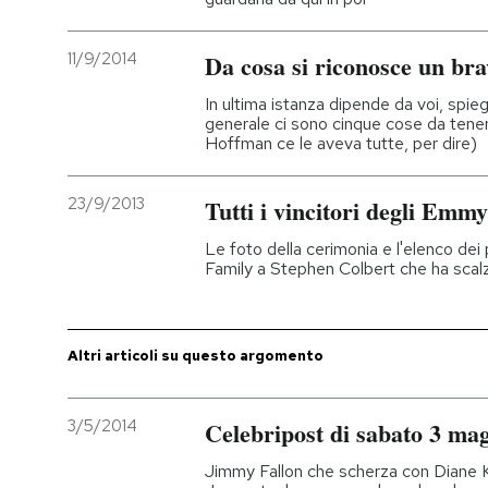
PODCAST
11/9/2014
Da cosa si riconosce un bra
In ultima istanza dipende da voi, spie
NEWSLETTER
generale ci sono cinque cose da tene
Hoffman ce le aveva tutte, per dire)
I MIEI PREFERITI
23/9/2013
Tutti i vincitori degli Emmy
Le foto della cerimonia e l'elenco de
SHOP
Family a Stephen Colbert che ha scal
CALENDARIO
Altri articoli su questo argomento
AREA PERSONALE
3/5/2014
Celebripost di sabato 3 ma
Entra
Jimmy Fallon che scherza con Diane K