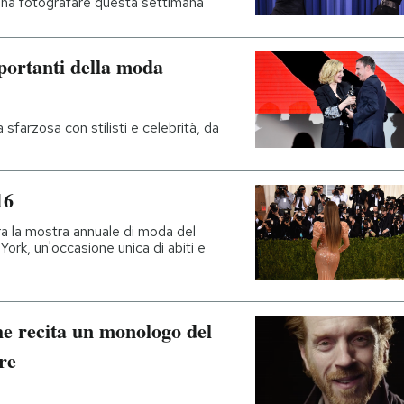
pena fotografare questa settimana
portanti della moda
sfarzosa con stilisti e celebrità, da
16
ra la mostra annuale di moda del
k, un'occasione unica di abiti e
he recita un monologo del
re