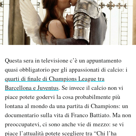
PODCAST
NEWSLETTER
I MIEI PREFERITI
Questa sera in televisione c’è un appuntamento
quasi obbligatorio per gli appassionati di calcio: i
SHOP
quarti di finale di Champions League tra
Barcellona e Juventus
. Se invece il calcio non vi
CALENDARIO
piace potete godervi la cosa probabilmente più
lontana al mondo da una partita di Champions: un
AREA PERSONALE
documentario sulla vita di Franco Battiato. Ma non
preoccupatevi, ci sono anche vie di mezzo: se vi
Area Personale
piace l’attualità potete scegliere tra “Chi l’ha
Newsletter