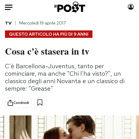
Auto
TV
Mercoledì 19 aprile 2017
QUESTO ARTICOLO HA PIÙ DI
9 ANNI
HOME
Cosa c’è stasera in tv
Italia
Moda
Mondo
Libri
C'è Barcellona-Juventus, tanto per
Politica
Consumismi
cominciare, ma anche "Chi l'ha visto?", un
Tecnologia
Storie/Idee
classico degli anni Novanta e un classico di
sempre: "Grease"
Internet
Ok Boomer!
Scienza
Media
Condividi
Cultura
Europa
Economia
Altrecose
Sport
Mondiali calcio 2026