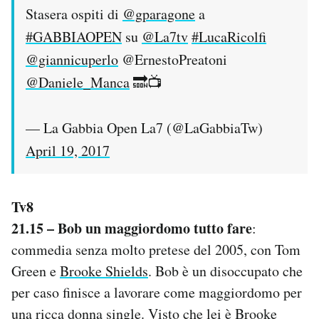
Stasera ospiti di
@gparagone
a
#GABBIAOPEN
su
@La7tv
#LucaRicolfi
@giannicuperlo
@ErnestoPreatoni
@Daniele_Manca
🔜📺
— La Gabbia Open La7 (@LaGabbiaTw)
April 19, 2017
Tv8
21.15 – Bob un maggiordomo tutto fare
:
commedia senza molto pretese del 2005, con Tom
Green e
Brooke Shields
. Bob è un disoccupato che
per caso finisce a lavorare come maggiordomo per
una ricca donna single. Visto che lei è Brooke