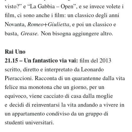
Notifiche mobile
visto?” e “La Gabbia – Open”, e se invece volete i
Regala il Post
film, ci sono anche i film: un classico degli anni
Hai bisogno di aiuto?
Novanta,
Romeo+Giulietta
, e poi un classico e
Esci
basta,
Grease.
Non bisogna aggiungere altro.
Rai Uno
21.15 – Un fantastico via vai:
film del 2013
scritto, diretto e interpretato da Leonardo
Pieraccioni. Racconta di un quarantenne dalla vita
felice ma monotona che un giorno, per un
equivoco, viene cacciato di casa dalla moglie
e decidi di reinventarsi la vita andando a vivere in
un appartamento condiviso da un gruppo di
studenti universitari.