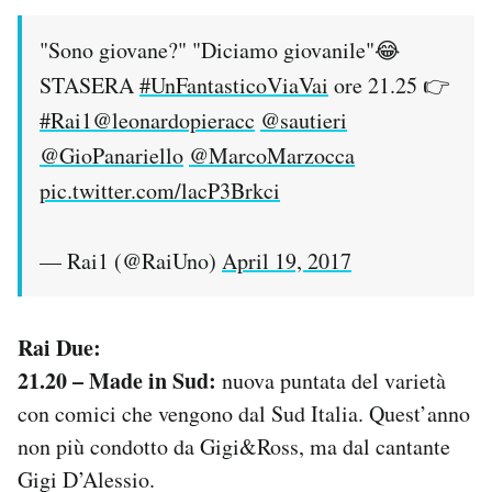
"Sono giovane?" "Diciamo giovanile"😂
STASERA
#UnFantasticoViaVai
ore 21.25 👉
#Rai1
@leonardopieracc
@sautieri
@GioPanariello
@MarcoMarzocca
pic.twitter.com/lacP3Brkci
— Rai1 (@RaiUno)
April 19, 2017
Rai Due:
21.20 – Made in Sud:
nuova puntata del varietà
con comici che vengono dal Sud Italia. Quest’anno
non più condotto da Gigi&Ross, ma dal cantante
Gigi D’Alessio.