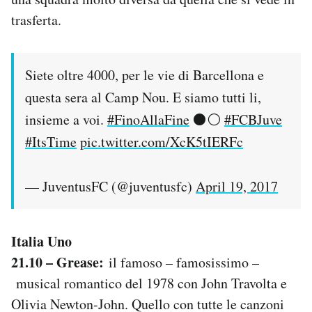
trasferta.
Siete oltre 4000, per le vie di Barcellona e
questa sera al Camp Nou. E siamo tutti li,
insieme a voi.
#FinoAllaFine
⚫️⚪️
#FCBJuve
#ItsTime
pic.twitter.com/XcK5tIERFc
— JuventusFC (@juventusfc)
April 19, 2017
Italia Uno
21.10 – Grease:
il famoso – famosissimo –
musical romantico del 1978 con John Travolta e
Olivia Newton-John. Quello con tutte le canzoni