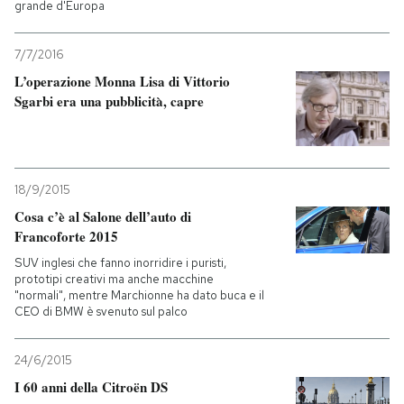
grande d'Europa
PODCAST
7/7/2016
L’operazione Monna Lisa di Vittorio
NEWSLETTER
Sgarbi era una pubblicità, capre
I MIEI PREFERITI
18/9/2015
SHOP
Cosa c’è al Salone dell’auto di
Francoforte 2015
SUV inglesi che fanno inorridire i puristi,
CALENDARIO
prototipi creativi ma anche macchine
"normali", mentre Marchionne ha dato buca e il
CEO di BMW è svenuto sul palco
AREA PERSONALE
24/6/2015
Entra
I 60 anni della Citroën DS