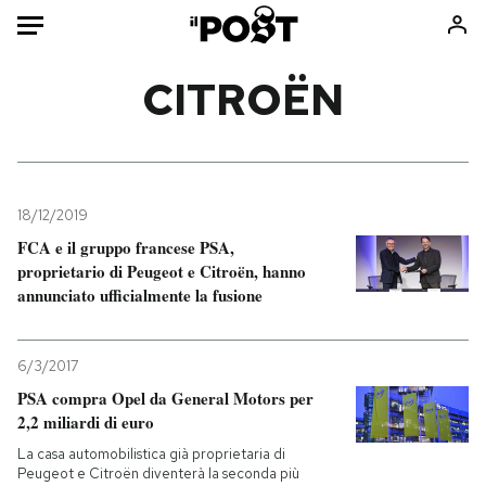
Auto
CITROËN
HOME
Italia
Moda
Mondo
Libri
18/12/2019
Politica
Consumismi
FCA e il gruppo francese PSA,
proprietario di Peugeot e Citroën, hanno
Tecnologia
Storie/Idee
annunciato ufficialmente la fusione
Internet
Ok Boomer!
Scienza
Media
6/3/2017
Cultura
Europa
PSA compra Opel da General Motors per
Economia
Altrecose
2,2 miliardi di euro
Sport
Mondiali calcio 2026
La casa automobilistica già proprietaria di
Peugeot e Citroën diventerà la seconda più