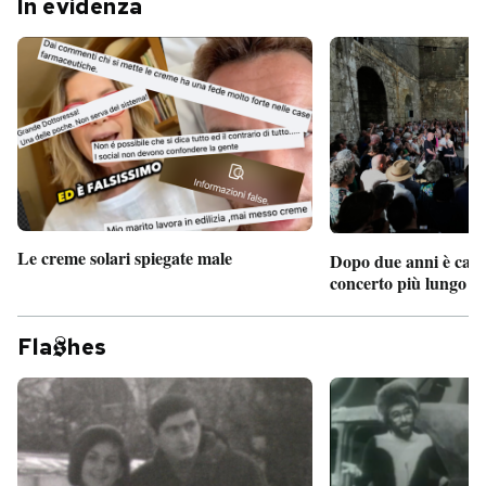
In evidenza
Le creme solari spiegate male
Dopo due anni è camb
concerto più lungo d
Fla
hes