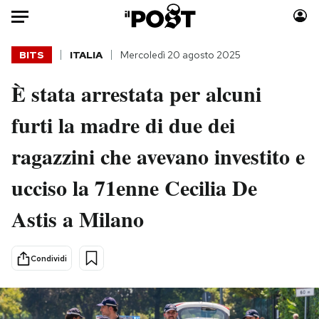
Auto
BITS
ITALIA
Mercoledì 20 agosto 2025
È stata arrestata per alcuni
HOME
furti la madre di due dei
Italia
Moda
Mondo
Libri
ragazzini che avevano investito e
Politica
Consumismi
ucciso la 71enne Cecilia De
Tecnologia
Storie/Idee
Internet
Ok Boomer!
Astis a Milano
Scienza
Media
Cultura
Europa
Condividi
Economia
Altrecose
Sport
Mondiali calcio 2026