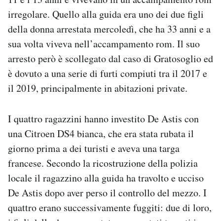
Notifiche mobile
irregolare. Quello alla guida era uno dei due figli
Regala il Post
della donna arrestata mercoledì, che ha 33 anni e a
Hai bisogno di aiuto?
sua volta viveva nell’accampamento rom. Il suo
Esci
arresto però è scollegato dal caso di Gratosoglio ed
è dovuto a una serie di furti compiuti tra il 2017 e
il 2019, principalmente in abitazioni private.
I quattro ragazzini hanno investito De Astis con
una Citroen DS4 bianca, che era stata rubata il
giorno prima a dei turisti e aveva una targa
francese. Secondo la ricostruzione della polizia
locale il ragazzino alla guida ha travolto e ucciso
De Astis dopo aver perso il controllo del mezzo. I
quattro erano successivamente fuggiti: due di loro,