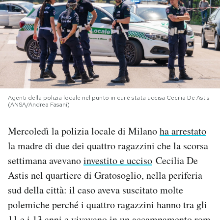
PODCAST
NEWSLETTER
I MIEI PREFERITI
Agenti della polizia locale nel punto in cui è stata uccisa Cecilia De Astis
(ANSA/Andrea Fasani)
SHOP
Mercoledì la polizia locale di Milano
ha arrestato
la madre di due dei quattro ragazzini che la scorsa
CALENDARIO
settimana avevano
investito e ucciso
Cecilia De
Astis nel quartiere di Gratosoglio, nella periferia
AREA PERSONALE
sud della città: il caso aveva suscitato molte
Area Personale
polemiche perché i quattro ragazzini hanno tra gli
Newsletter
11 e i 13 anni e vivevano in un accampamento rom