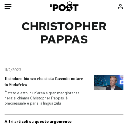
Auto
CHRISTOPHER
PAPPAS
HOME
Italia
Moda
Mondo
Libri
Politica
Consumismi
11/2/2023
Tecnologia
Storie/Idee
Il sindaco bianco che si sta facendo notare
Internet
Ok Boomer!
in Sudafrica
Scienza
Media
È stato eletto in un'area a gran maggioranza
Cultura
Europa
nera: si chiama Christopher Pappas, è
omosessuale e parla la lingua zulu
Economia
Altrecose
Sport
Mondiali calcio 2026
Altri articoli su questo argomento