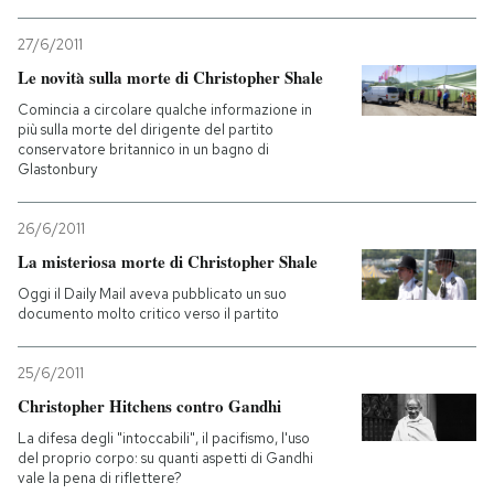
PODCAST
27/6/2011
Le novità sulla morte di Christopher Shale
Comincia a circolare qualche informazione in
NEWSLETTER
più sulla morte del dirigente del partito
conservatore britannico in un bagno di
Glastonbury
I MIEI PREFERITI
26/6/2011
La misteriosa morte di Christopher Shale
SHOP
Oggi il Daily Mail aveva pubblicato un suo
documento molto critico verso il partito
CALENDARIO
25/6/2011
Christopher Hitchens contro Gandhi
AREA PERSONALE
La difesa degli "intoccabili", il pacifismo, l'uso
Entra
del proprio corpo: su quanti aspetti di Gandhi
vale la pena di riflettere?