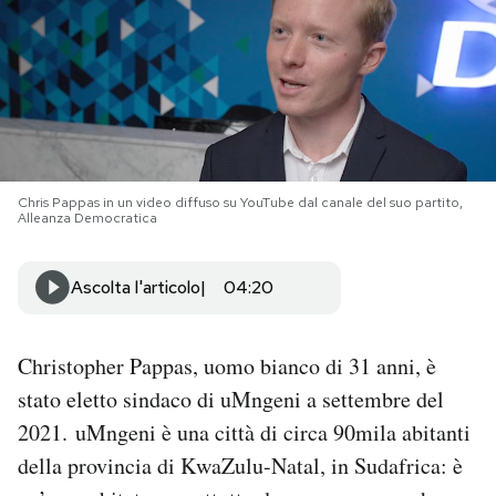
PODCAST
NEWSLETTER
I MIEI PREFERITI
Chris Pappas in un video diffuso su YouTube dal canale del suo partito,
Alleanza Democratica
SHOP
Ascolta l'articolo
04:20
CALENDARIO
Christopher Pappas, uomo bianco di 31 anni, è
stato eletto sindaco di uMngeni a settembre del
AREA PERSONALE
2021. uMngeni è una città di circa 90mila abitanti
Area Personale
della provincia di KwaZulu-Natal, in Sudafrica: è
Newsletter