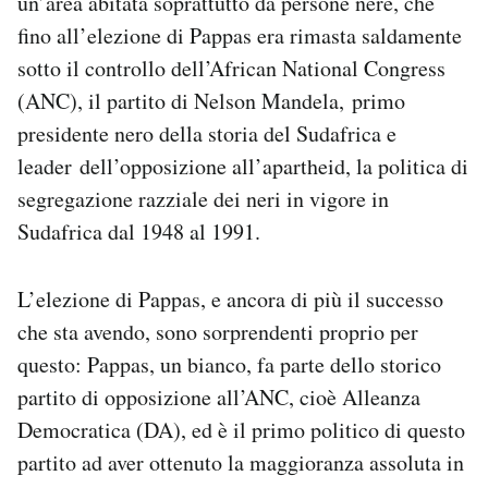
un’area abitata soprattutto da persone nere, che
Notifiche mobile
fino all’elezione di Pappas era rimasta saldamente
Regala il Post
sotto il controllo dell’African National Congress
Hai bisogno di aiuto?
(ANC), il partito di Nelson Mandela,
primo
Esci
presidente nero della storia del Sudafrica e
leader
dell’opposizione al
l’apartheid, la politica di
segregazione razziale dei neri in vigore in
Sudafrica dal 1948 al 1991.
L’elezione di Pappas, e ancora di più il successo
che sta avendo, sono sorprendenti proprio per
questo: Pappas, un bianco, fa parte dello storico
partito di opposizione all’ANC, cioè Alleanza
Democratica (DA), ed è il primo politico di questo
partito ad aver ottenuto la maggioranza assoluta in