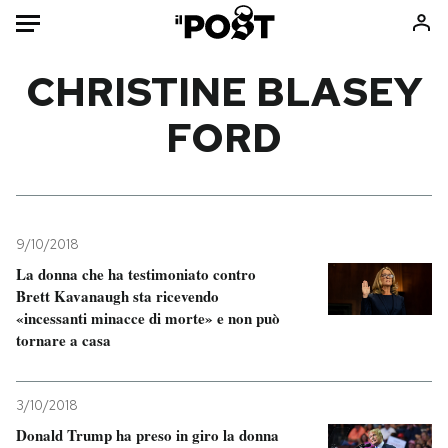
Auto
CHRISTINE BLASEY
FORD
HOME
Italia
Moda
Mondo
Libri
Politica
Consumismi
9/10/2018
Tecnologia
Storie/Idee
La donna che ha testimoniato contro
Internet
Ok Boomer!
Brett Kavanaugh sta ricevendo
Scienza
Media
«incessanti minacce di morte» e non può
tornare a casa
Cultura
Europa
Economia
Altrecose
Sport
Mondiali calcio 2026
3/10/2018
Donald Trump ha preso in giro la donna