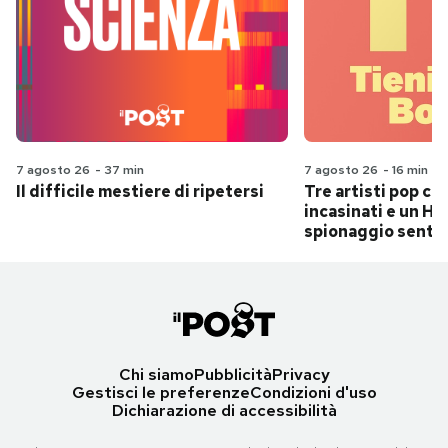
7 agosto 26
-
37 min
7 agosto 26
-
16 min
Il difficile mestiere di ripetersi
Tre artisti pop ch
incasinati e un Hit
spionaggio senti
Chi siamo
Pubblicità
Privacy
Gestisci le preferenze
Condizioni d'uso
Dichiarazione di accessibilità