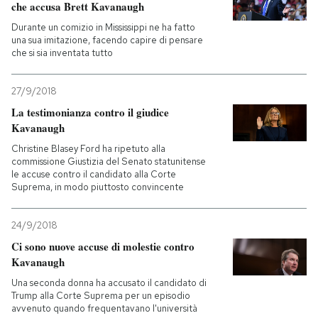
che accusa Brett Kavanaugh
Durante un comizio in Mississippi ne ha fatto
PODCAST
una sua imitazione, facendo capire di pensare
che si sia inventata tutto
NEWSLETTER
27/9/2018
La testimonianza contro il giudice
I MIEI PREFERITI
Kavanaugh
Christine Blasey Ford ha ripetuto alla
commissione Giustizia del Senato statunitense
SHOP
le accuse contro il candidato alla Corte
Suprema, in modo piuttosto convincente
CALENDARIO
24/9/2018
Ci sono nuove accuse di molestie contro
Kavanaugh
AREA PERSONALE
Una seconda donna ha accusato il candidato di
Entra
Trump alla Corte Suprema per un episodio
avvenuto quando frequentavano l'università