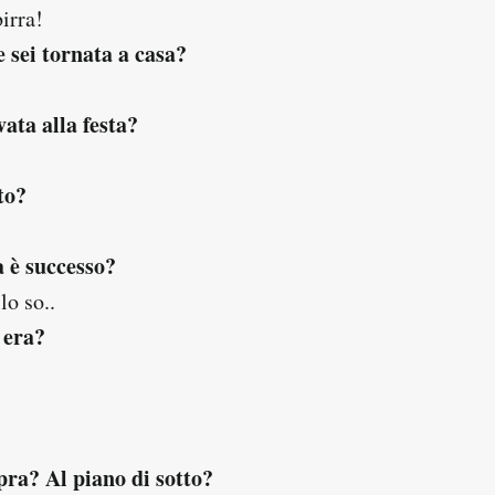
irra!
 sei tornata a casa?
ata alla festa?
to?
a è successo?
lo so..
 era?
pra? Al piano di sotto?