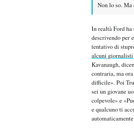
Non lo so. Ma a
In realtà Ford ha
descrivendo per e
tentativo di stup
alcuni giornalist
Kavanaugh, dicend
contraria, ma ora
difficile». Poi T
sei un giovane uo
colpevole» e «Puo
e qualcuno ti acc
automaticamente 