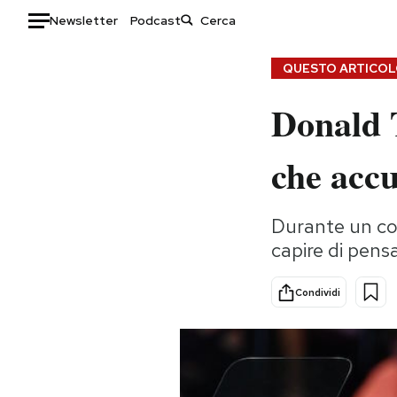
Newsletter
Podcast
Auto
QUESTO ARTICOLO
Donald 
HOME
Italia
Moda
che acc
Mondo
Libri
Politica
Consumismi
Durante un com
Tecnologia
Storie/Idee
capire di pensa
Internet
Ok Boomer!
Scienza
Media
Condividi
Cultura
Europa
Economia
Altrecose
Sport
Mondiali calcio 2026