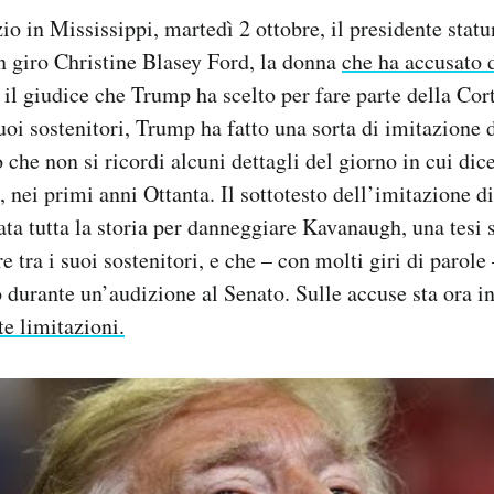
o in Mississippi, martedì 2 ottobre, il presidente stat
n giro Christine Blasey Ford, la donna
che ha accusato d
, il giudice che Trump ha scelto per fare parte della Co
suoi sostenitori, Trump ha fatto una sorta di imitazione
to che non si ricordi alcuni dettagli del giorno in cui d
a, nei primi anni Ottanta. Il sottotesto dell’imitazione 
tata tutta la storia per danneggiare Kavanaugh, una tes
 tra i suoi sostenitori, e che – con molti giri di parole
durante un’audizione al Senato. Sulle accuse sta ora i
e limitazioni.