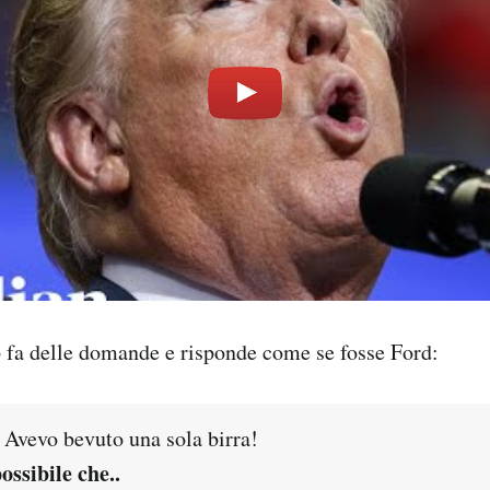
 fa delle domande e risponde come se fosse Ford:
! Avevo bevuto una sola birra!
ossibile che..