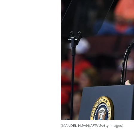
PODCAST
NEWSLETTER
I MIEI PREFERITI
SHOP
CALENDARIO
AREA PERSONALE
Area Personale
(MANDEL NGAN/AFP/Getty Images)
Newsletter