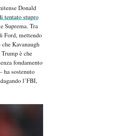
unitense Donald
i tentato stupro
rte Suprema. Tra
 di Ford, mettendo
ice che Kavanaugh
di Trump è che
i senza fondamento
 – ha sostenuto
ndagando l’FBI,