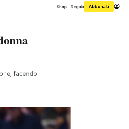
Abbonati
Shop
Regala
 donna
zione, facendo