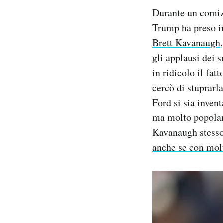
Notifiche mobile
Durante un comizi
Regala il Post
Trump ha preso i
Hai bisogno di aiuto?
Brett Kavanaugh
Esci
gli applausi dei 
in ridicolo il fat
cercò di stuprarl
Ford si sia inven
ma molto popolare
Kavanaugh stesso 
anche se con molt