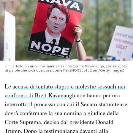
PODCAST
NEWSLETTER
I MIEI PREFERITI
Un cartello durante una manifestazione contro Kavanaugh, con un gioco
SHOP
di parole che dice qualcosa come KavaNO!(Scott Eisen/Getty Images)
Le
accuse di tentato stupro e molestie sessuali nei
CALENDARIO
confronti di Brett Kavanaugh
non hanno per ora
interrotto il processo con cui il Senato statunitense
AREA PERSONALE
dovrà confermare la sua nomina a giudice della
Corte Suprema, decisa dal presidente Donald
Area Personale
Trump. Dopo la testimonianza davanti alla
Newsletter