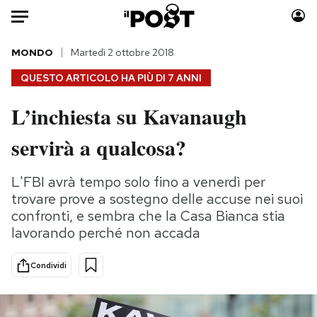
Auto
MONDO
Martedì 2 ottobre 2018
QUESTO ARTICOLO HA PIÙ DI
7 ANNI
HOME
L’inchiesta su Kavanaugh
Italia
Moda
servirà a qualcosa?
Mondo
Libri
Politica
Consumismi
L'FBI avrà tempo solo fino a venerdì per
Tecnologia
Storie/Idee
trovare prove a sostegno delle accuse nei suoi
Internet
Ok Boomer!
confronti, e sembra che la Casa Bianca stia
Scienza
Media
lavorando perché non accada
Cultura
Europa
Economia
Altrecose
Condividi
Sport
Mondiali calcio 2026