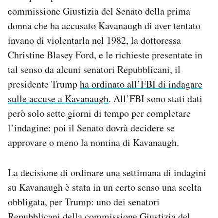
Notifiche mobile
commissione Giustizia del Senato della prima
Regala il Post
donna che ha accusato Kavanaugh di aver tentato
Hai bisogno di aiuto?
invano di violentarla nel 1982, la dottoressa
Esci
Christine Blasey Ford, e le richieste presentate in
tal senso da alcuni senatori Repubblicani, il
presidente Trump
ha ordinato all’FBI di indagare
sulle accuse a Kavanaugh
. All’FBI sono stati dati
però solo sette giorni di tempo per completare
l’indagine: poi il Senato dovrà decidere se
approvare o meno la nomina di Kavanaugh.
La decisione di ordinare una settimana di indagini
su Kavanaugh è stata in un certo senso una scelta
obbligata, per Trump: uno dei senatori
Repubblicani della commissione Giustizia del