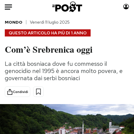
Auto
MONDO
Venerdì 11 luglio 2025
QUESTO ARTICOLO HA PIÙ DI
1 ANNO
HOME
Com’è Srebrenica oggi
Italia
Moda
Mondo
Libri
La città bosniaca dove fu commesso il
Politica
Consumismi
genocidio nel 1995 è ancora molto povera, e
Tecnologia
Storie/Idee
governata dai serbi bosniaci
Internet
Ok Boomer!
Condividi
Scienza
Media
Cultura
Europa
Economia
Altrecose
Sport
Mondiali calcio 2026