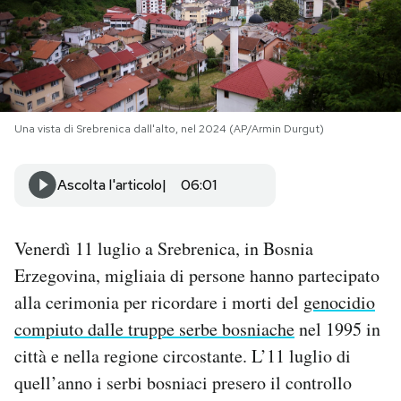
PODCAST
NEWSLETTER
Una vista di Srebrenica dall'alto, nel 2024 (AP/Armin Durgut)
I MIEI PREFERITI
Ascolta l'articolo
06:01
SHOP
Venerdì 11 luglio a Srebrenica, in Bosnia
Erzegovina, migliaia di persone hanno partecipato
CALENDARIO
alla cerimonia per ricordare i morti del
genocidio
compiuto dalle truppe serbe bosniache
nel 1995 in
AREA PERSONALE
città e nella regione circostante. L’11 luglio di
Area Personale
quell’anno i serbi bosniaci presero il controllo
Newsletter