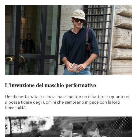
L’invenzione del maschio performativo
Un'etichetta nata sui social ha stimolato un dibattito su quanto ci
si possa fidare degli uomini che sembrano in pace con la loro
femminilità