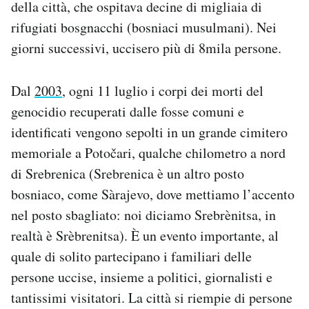
della città, che ospitava decine di migliaia di
Notifiche mobile
rifugiati bosgnacchi (bosniaci musulmani). Nei
Regala il Post
giorni successivi, uccisero più di 8mila persone.
Hai bisogno di aiuto?
Esci
Dal
2003
, ogni 11 luglio i corpi dei morti del
genocidio recuperati dalle fosse comuni e
identificati vengono sepolti in un grande cimitero
memoriale a Potočari, qualche chilometro a nord
di Srebrenica (Srebrenica è un altro posto
bosniaco, come Sàrajevo, dove mettiamo l’accento
nel posto sbagliato: noi diciamo Srebrènitsa, in
realtà è Srèbrenitsa). È un evento importante, al
quale di solito partecipano i familiari delle
persone uccise, insieme a politici, giornalisti e
tantissimi visitatori. La città si riempie di persone