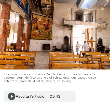
PODCAST
NEWSLETTER
I MIEI PREFERITI
SHOP
La chiesa greco-ortodossa di Mar Elias, nel centro di Damasco. Si
CALENDARIO
vedono i segni dell'esplosione e gli schizzi di sangue causati da un
attentato (Gabriele Micalizzi, Cesura, per
il Post
)
AREA PERSONALE
Ascolta l'articolo
05:43
Area Personale
Newsletter