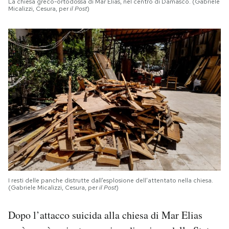
La chiesa greco-ortodossa di Mar Elias, nel centro di Damasco. (Gabriele
Micalizzi, Cesura, per
il Post
)
I resti delle panche distrutte dall’esplosione dell’attentato nella chiesa.
(Gabriele Micalizzi, Cesura, per
il Post
)
Dopo l’attacco suicida alla chiesa di Mar Elias