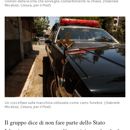
Uomini della scorta che sorveglia costantemente la chiesa. (Gabriele
Micalizzi, Cesura, per
il Post
)
Un crocefisso sulla macchina utilizzata come carro funebre. (Gabriele
Micalizzi, Cesura, per
il Post
)
Il gruppo dice di non fare parte dello Stato