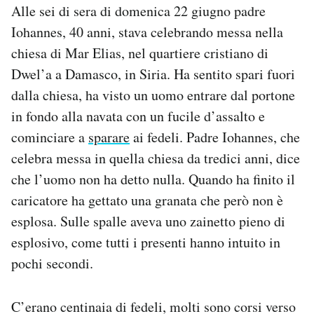
Alle sei di sera di domenica 22 giugno padre
Notifiche mobile
Iohannes, 40 anni, stava celebrando messa nella
Regala il Post
Hai bisogno di aiuto?
chiesa di Mar Elias, nel quartiere cristiano di
Esci
Dwel’a a Damasco, in Siria. Ha sentito spari fuori
dalla chiesa, ha visto un uomo entrare dal portone
in fondo alla navata con un fucile d’assalto e
cominciare a
sparare
ai fedeli. Padre Iohannes, che
celebra messa in quella chiesa da tredici anni, dice
che l’uomo non ha detto nulla. Quando ha finito il
caricatore ha gettato una granata che però non è
esplosa. Sulle spalle aveva uno zainetto pieno di
esplosivo, come tutti i presenti hanno intuito in
pochi secondi.
C’erano centinaia di fedeli, molti sono corsi verso