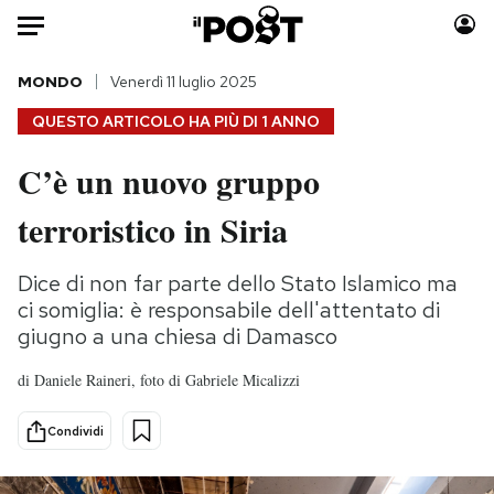
Auto
MONDO
Venerdì 11 luglio 2025
QUESTO ARTICOLO HA PIÙ DI
1 ANNO
HOME
C’è un nuovo gruppo
Italia
Moda
terroristico in Siria
Mondo
Libri
Politica
Consumismi
Dice di non far parte dello Stato Islamico ma
Tecnologia
Storie/Idee
ci somiglia: è responsabile dell'attentato di
Internet
Ok Boomer!
giugno a una chiesa di Damasco
Scienza
Media
Cultura
Europa
di
Daniele Raineri, foto di Gabriele Micalizzi
Economia
Altrecose
Condividi
Sport
Mondiali calcio 2026