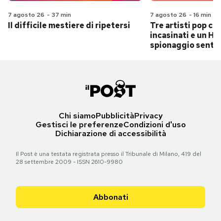
7 agosto 26
-
37 min
7 agosto 26
-
16 min
Il difficile mestiere di ripetersi
Tre artisti pop ch
incasinati e un Hit
spionaggio senti
Chi siamo
Pubblicità
Privacy
Gestisci le preferenze
Condizioni d'uso
Dichiarazione di accessibilità
Il Post è una testata registrata presso il Tribunale di Milano, 419 del
28 settembre 2009 - ISSN 2610-9980
Abbonati