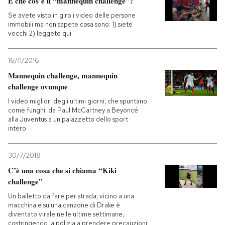
E che cos’è il “mannequin challenge”?
Se avete visto in giro i video delle persone
immobili ma non sapete cosa sono: 1) siete
vecchi 2) leggete qui
16/11/2016
Mannequin challenge, mannequin
challenge ovunque
I video migliori degli ultimi giorni, che spuntano
come funghi: da Paul McCartney a Beyoncé
alla Juventus a un palazzetto dello sport
intero
30/7/2018
C’è una cosa che si chiama “Kiki
challenge”
Un balletto da fare per strada, vicino a una
macchina e su una canzone di Drake è
diventato virale nelle ultime settimane,
costringendo la polizia a prendere precauzioni