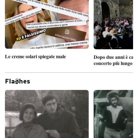
Le creme solari spiegate male
Dopo due anni è camb
concerto più lungo d
Fla
hes