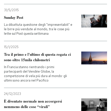
PODCAST
31/5/2015
Sunday Post
La dibattuta questione degli "impresentabili" e
NEWSLETTER
le birre più vendute al mondo, tra le cose più
lette sul Post questa settimana
I MIEI PREFERITI
15/1/2025
Tra il primo e l’ultimo di questa regata ci
SHOP
sono oltre 15mila chilometri
In Francia stanno rientrando i primi
partecipanti del Vendée Globe, la
CALENDARIO
competizione di vela più dura al mondo: gli
ultimi sono ancora nel Pacifico
AREA PERSONALE
24/12/2023
È diventato normale non accorgersi
Entra
nemmeno delle cose “virali”