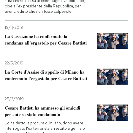
E ha chiesto scusa al «compagno Napolitano»,
cioè all'ex presidente della Repubblica, per
aver creduto che non fosse colpevole
PODCAST
19/11/2019
NEWSLETTER
La Cassazione ha confermato la
condanna all’ergastolo per Cesare Battisti
I MIEI PREFERITI
22/5/2019
SHOP
La Corte d’Assise di appello di Milano ha
confermato l’ergastolo per Cesare Battisti
CALENDARIO
25/3/2019
Cesare Battisti ha ammesso gli omicidi
AREA PERSONALE
per cui era stato condannato
Entra
Lo ha detto la procura di Milano, dopo avere
interrogato l'ex terrorista arrestato a gennaio