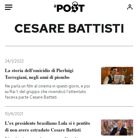
Auto
CESARE BATTISTI
HOME
Italia
Moda
Mondo
Libri
24/1/2022
Politica
Consumismi
La storia dell’omicidio di Pierluigi
Torregiani, negli anni di piombo
Tecnologia
Storie/Idee
Ne parla un film al cinema in questi giorni, e poi
Internet
Ok Boomer!
su Rai 1: del gruppo che rivendicò l'attentato
Scienza
Media
faceva parte Cesare Battisti
Cultura
Europa
Economia
Altrecose
10/4/2021
L’ex presidente brasiliano Lula si è pentito
Sport
Mondiali calcio 2026
di non avere estradato Cesare Battisti