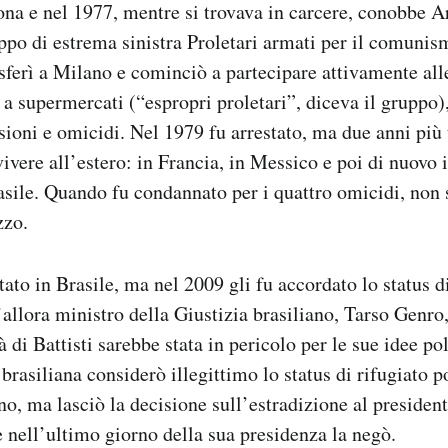
ona e nel 1977, mentre si trovava in carcere, conobbe A
ppo di estrema sinistra Proletari armati per il comuni
rasferì a Milano e cominciò a partecipare attivamente al
 a supermercati (“espropri proletari”, diceva il gruppo)
sioni e omicidi. Nel 1979 fu arrestato, ma due anni più 
vivere all’estero: in Francia, in Messico e poi di nuovo 
asile. Quando fu condannato per i quattro omicidi, non s
zzo.
ato in Brasile, ma nel 2009 gli fu accordato lo status d
’allora ministro della Giustizia brasiliano, Tarso Genro,
à di Battisti sarebbe stata in pericolo per le sue idee po
brasiliana considerò illegittimo lo status di rifugiato p
no, ma lasciò la decisione sull’estradizione al presiden
e nell’ultimo giorno della sua presidenza la negò.