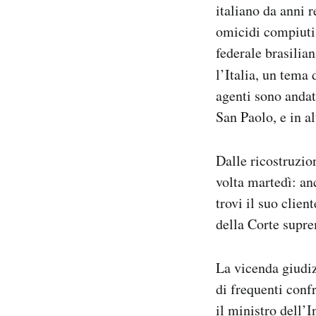
italiano da anni r
Notifiche mobile
omicidi compiuti 
Regala il Post
Hai bisogno di aiuto?
federale brasilia
Esci
l’Italia, un tema 
agenti sono andat
San Paolo, e in al
Dalle ricostruzion
volta martedì: an
trovi il suo clien
della Corte supr
La vicenda giudizi
di frequenti confr
il ministro dell’