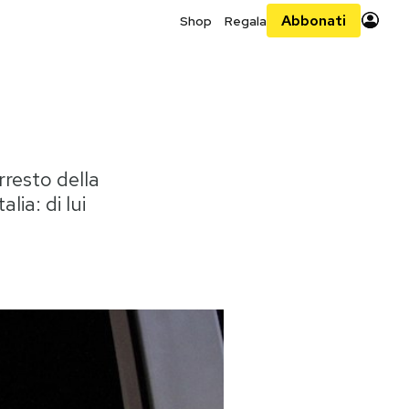
Abbonati
Shop
Regala
rresto della
lia: di lui