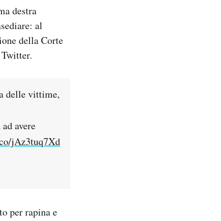
ema destra
sediare: al
ione della Corte
Twitter.
a delle vittime,
a ad avere
t.co/jAz3tuq7Xd
to per rapina e