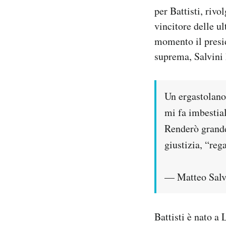
per Battisti, riv
vincitore delle u
momento il presid
suprema, Salvini 
Un ergastolano 
mi fa imbestial
Renderò grande
giustizia, “reg
— Matteo Salv
Battisti è nato a 