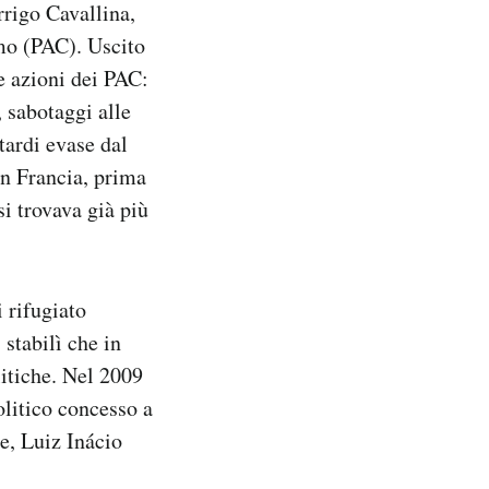
rrigo Cavallina,
smo (PAC). Uscito
le azioni dei PAC:
, sabotaggi alle
tardi evase dal
in Francia, prima
i trovava già più
i rifugiato
 stabilì che in
litiche. Nel 2009
olitico concesso a
te, Luiz Inácio