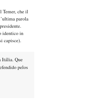
l Temer, che il
l’ultima parola
 presidente.
o identico in
si capisce).
 Itália. Que
defendido pelos