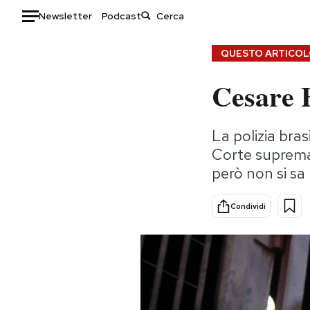
Newsletter
Podcast
Auto
QUESTO ARTICOLO
Cesare B
HOME
Italia
Moda
La polizia bras
Mondo
Libri
Corte suprema, 
Politica
Consumismi
però non si sa 
Tecnologia
Storie/Idee
Internet
Ok Boomer!
Condividi
Scienza
Media
Cultura
Europa
Economia
Altrecose
Sport
Mondiali calcio 2026