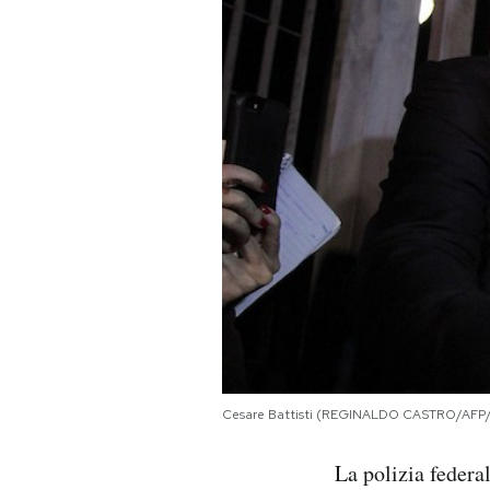
PODCAST
NEWSLETTER
I MIEI PREFERITI
SHOP
CALENDARIO
AREA PERSONALE
Cesare Battisti (REGINALDO CASTRO/AFP
Area Personale
La polizia federal
Newsletter