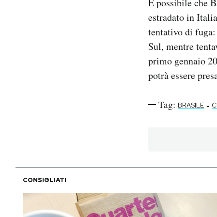
È possibile che Ba
estradato in Ital
tentativo di fuga
Sul, mentre tentav
primo gennaio 201
potrà essere pres
Tag:
-
BRASILE
C
CONSIGLIATI