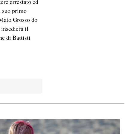
sere arrestato ed
il suo primo
l Mato Grosso do
 insedierà il
e di Battisti