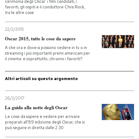
cerimonia degli Oscar: i film candidati, i
favoriti, gli ospiti e il conduttore Chris Rock,
PODCAST
tra le altre cose
22/2/2015
NEWSLETTER
Oscar 2015, tutte le cose da sapere
A che ora e dove si possono vedere in tv o in
streaming i più importanti premi americani per
I MIEI PREFERITI
il cinema: e soprattutto, chi sono i favoriti?
SHOP
Altri articoli su questo argomento
CALENDARIO
26/2/2017
La guida alla notte degli Oscar
AREA PERSONALE
Le cose da sapere e vedere per arrivare
preparati all'89 edizione degli Oscar, che si
Entra
può seguire in diretta dalle 2.30