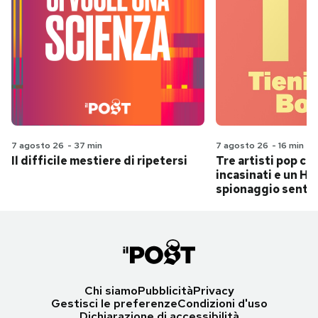
7 agosto 26
-
37 min
7 agosto 26
-
16 min
Il difficile mestiere di ripetersi
Tre artisti pop ch
incasinati e un Hit
spionaggio senti
Chi siamo
Pubblicità
Privacy
Gestisci le preferenze
Condizioni d'uso
Dichiarazione di accessibilità