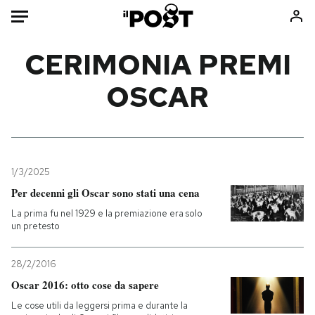
Auto
CERIMONIA PREMI
OSCAR
HOME
Italia
Moda
Mondo
Libri
Politica
Consumismi
1/3/2025
Tecnologia
Storie/Idee
Per decenni gli Oscar sono stati una cena
Internet
Ok Boomer!
La prima fu nel 1929 e la premiazione era solo
Scienza
Media
un pretesto
Cultura
Europa
Economia
Altrecose
28/2/2016
Sport
Mondiali calcio 2026
Oscar 2016: otto cose da sapere
Le cose utili da leggersi prima e durante la