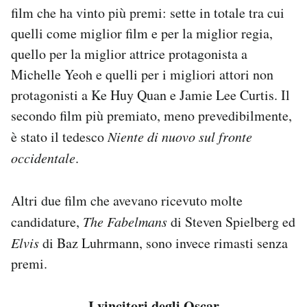
film che ha vinto più premi: sette in totale tra cui
Notifiche mobile
Regala il Post
quelli come miglior film e per la miglior regia,
Hai bisogno di aiuto?
quello per la miglior attrice protagonista a
Esci
Michelle Yeoh e quelli per i migliori attori non
protagonisti a Ke Huy Quan e Jamie Lee Curtis. Il
secondo film più premiato, meno prevedibilmente,
è stato il tedesco
Niente di nuovo sul fronte
occidentale
.
Altri due film che avevano ricevuto molte
candidature,
The Fabelmans
di Steven Spielberg ed
Elvis
di Baz Luhrmann, sono invece rimasti senza
premi.
I vincitori degli Oscar