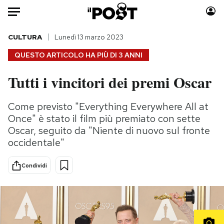
Auto
CULTURA
Lunedì 13 marzo 2023
QUESTO ARTICOLO HA PIÙ DI
3 ANNI
HOME
Tutti i vincitori dei premi Oscar
Italia
Moda
Mondo
Libri
Come previsto "Everything Everywhere All at
Politica
Consumismi
Once" è stato il film più premiato con sette
Tecnologia
Storie/Idee
Oscar, seguito da "Niente di nuovo sul fronte
occidentale"
Internet
Ok Boomer!
Scienza
Media
Condividi
Cultura
Europa
Economia
Altrecose
Sport
Mondiali calcio 2026