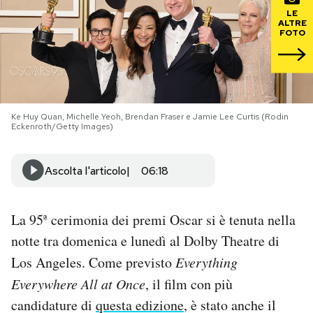
LE
ALTRE
PODCAST
FOTO
NEWSLETTER
Ke Huy Quan, Michelle Yeoh, Brendan Fraser e Jamie Lee Curtis (Rodin
I MIEI PREFERITI
Eckenroth/Getty Images)
SHOP
Ascolta l'articolo
06:18
CALENDARIO
La 95ª cerimonia dei premi Oscar si è tenuta nella
notte tra domenica e lunedì al Dolby Theatre di
AREA PERSONALE
Los Angeles. Come previsto
Everything
Everywhere All at Once
, il film con più
Area Personale
candidature di
questa edizione
, è stato anche il
Newsletter