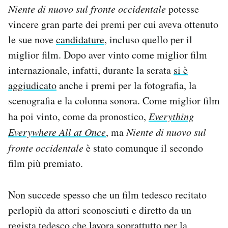
Niente di nuovo sul fronte occidentale
potesse
Notifiche mobile
Regala il Post
vincere gran parte dei premi per cui aveva ottenuto
Hai bisogno di aiuto?
le sue nove
candidature
, incluso quello per il
Esci
miglior film. Dopo aver vinto come miglior film
internazionale, infatti, durante la serata
si è
aggiudicato
anche i premi per la fotografia, la
scenografia e la colonna sonora. Come miglior film
ha poi vinto, come da pronostico,
Everything
Everywhere All at Once
, ma
Niente di nuovo sul
fronte occidentale
è stato comunque il secondo
film più premiato.
Non succede spesso che un film tedesco recitato
perlopiù da attori sconosciuti e diretto da un
regista tedesco che lavora soprattutto per la