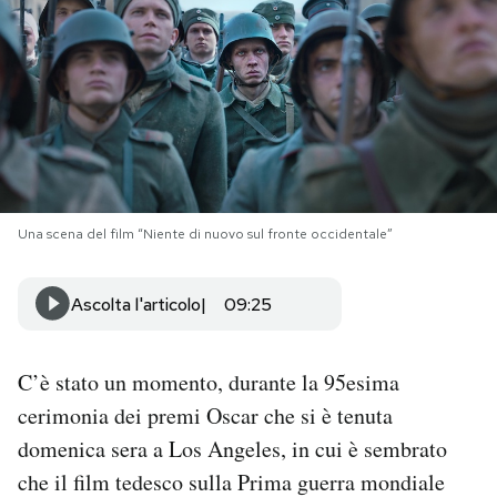
PODCAST
NEWSLETTER
I MIEI PREFERITI
Una scena del film “Niente di nuovo sul fronte occidentale”
SHOP
Ascolta l'articolo
09:25
CALENDARIO
C’è stato un momento, durante la 95esima
AREA PERSONALE
cerimonia dei premi Oscar che si è tenuta
domenica sera a Los Angeles, in cui è sembrato
Area Personale
che il film tedesco sulla Prima guerra mondiale
Newsletter