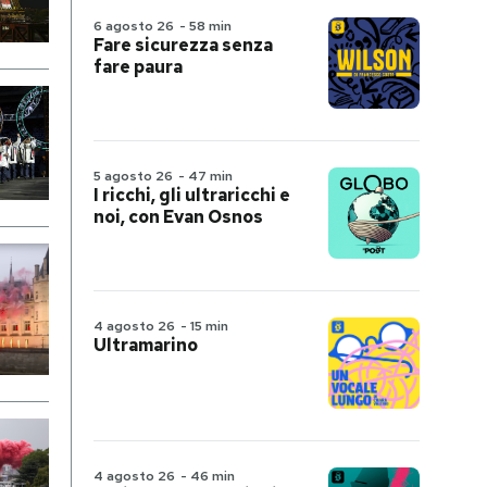
6 agosto 26
-
58 min
Fare sicurezza senza
fare paura
5 agosto 26
-
47 min
I ricchi, gli ultraricchi e
noi, con Evan Osnos
4 agosto 26
-
15 min
Ultramarino
4 agosto 26
-
46 min