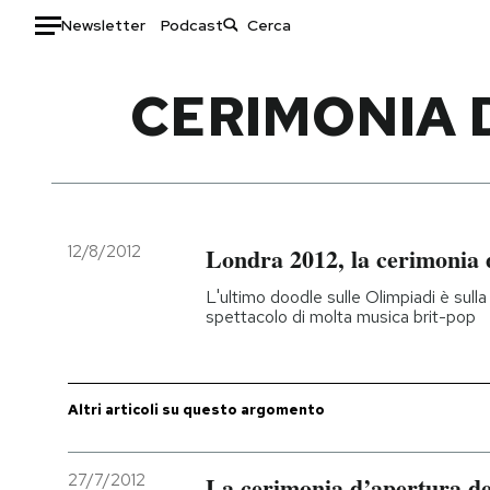
Newsletter
Podcast
Auto
CERIMONIA D
HOME
Italia
Moda
Mondo
Libri
Politica
Consumismi
12/8/2012
Londra 2012, la cerimonia 
Tecnologia
Storie/Idee
L'ultimo doodle sulle Olimpiadi è sulla
Internet
Ok Boomer!
spettacolo di molta musica brit-pop
Scienza
Media
Cultura
Europa
Economia
Altrecose
Altri articoli su questo argomento
Sport
Mondiali calcio 2026
27/7/2012
La cerimonia d’apertura de