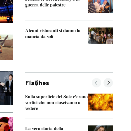
“Odis
guerra delle palestre
Che s
strum
Alcuni ristoranti si danno la
mancia da soli
Fla
hes
Sulla superficie del Sole c’erano
Il fi
vortici che non riuscivamo a
facen
vedere
dentr
La vera storia della
Il vi