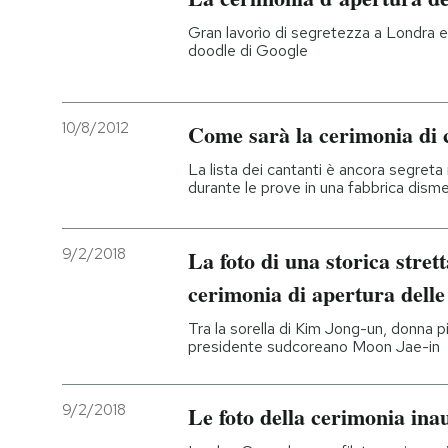
Gran lavorìo di segretezza a Londra e su
PODCAST
doodle di Google
NEWSLETTER
10/8/2012
Come sarà la cerimonia di 
La lista dei cantanti è ancora segreta
I MIEI PREFERITI
durante le prove in una fabbrica dism
SHOP
9/2/2018
La foto di una storica stret
cerimonia di apertura dell
CALENDARIO
Tra la sorella di Kim Jong-un, donna p
presidente sudcoreano Moon Jae-in
AREA PERSONALE
9/2/2018
Le foto della cerimonia ina
Entra