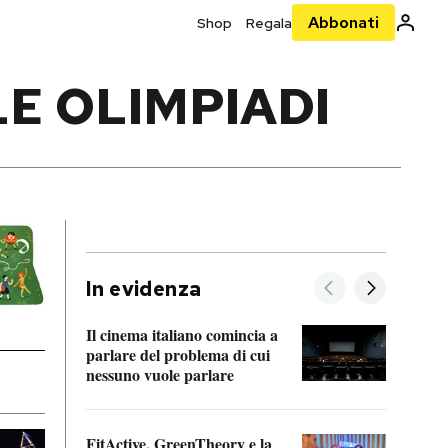
Abbonati
Shop
Regala
LE OLIMPIADI
In evidenza
Il cinema italiano comincia a
A cos
parlare del problema di cui
nessuno vuole parlare
Cosa 
FitActive, GreenTheory e la