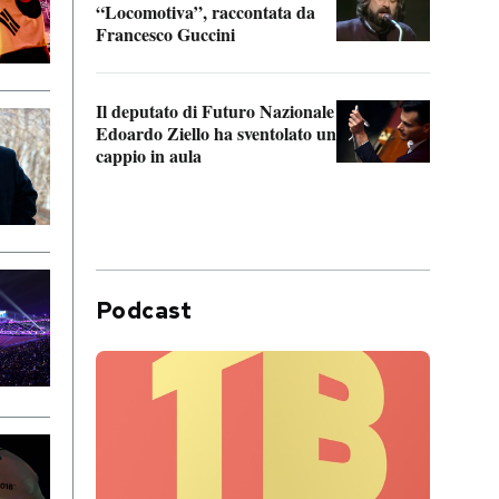
“Locomotiva”, raccontata da
inseg
Francesco Guccini
Khers
Il deputato di Futuro Nazionale
La pl
Edoardo Ziello ha sventolato un
da P
cappio in aula
Podcast