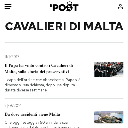
Auto
CAVALIERI DI MALTA
HOME
Italia
Moda
Mondo
Libri
11/1/2017
Politica
Consumismi
Il Papa ha vinto contro i Cavalieri di
Malta, sulla storia dei preservativi
Tecnologia
Storie/Idee
Il capo dell'ordine che obbedisce al Papa si è
Internet
Ok Boomer!
dimesso su sua richiesta, dopo una disputa
Scienza
Media
durata diverse settimane
Cultura
Europa
Economia
Altrecose
21/9/2014
Da dove accidenti viene Malta
Sport
Mondiali calcio 2026
Che oggi festeggia i 50 anni dalla sua
indipendenza dal Regno Unito: è uno dei posti