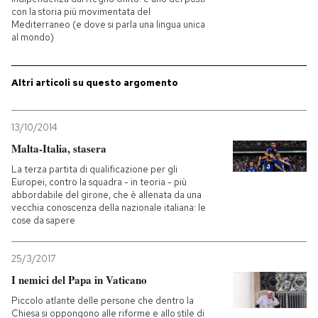
con la storia più movimentata del
Mediterraneo (e dove si parla una lingua unica
PODCAST
al mondo)
NEWSLETTER
Altri articoli su questo argomento
I MIEI PREFERITI
13/10/2014
Malta-Italia, stasera
SHOP
La terza partita di qualificazione per gli
Europei, contro la squadra - in teoria - più
abbordabile del girone, che è allenata da una
vecchia conoscenza della nazionale italiana: le
CALENDARIO
cose da sapere
25/3/2017
AREA PERSONALE
I nemici del Papa in Vaticano
Entra
Piccolo atlante delle persone che dentro la
Chiesa si oppongono alle riforme e allo stile di