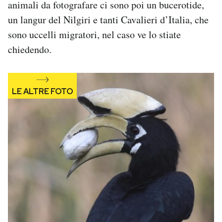
animali da fotografare ci sono poi un bucerotide,
Notifiche mobile
un langur del Nilgiri e tanti Cavalieri d’Italia, che
Regala il Post
sono uccelli migratori, nel caso ve lo stiate
Hai bisogno di aiuto?
Esci
chiedendo.