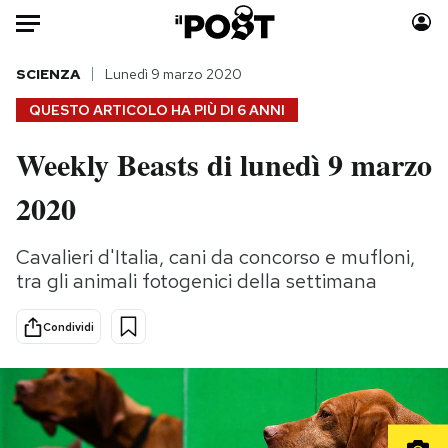
Auto
SCIENZA
Lunedì 9 marzo 2020
QUESTO ARTICOLO HA PIÙ DI
6 ANNI
HOME
Weekly Beasts di lunedì 9 marzo
Italia
Moda
2020
Mondo
Libri
Politica
Consumismi
Cavalieri d'Italia, cani da concorso e mufloni,
Tecnologia
Storie/Idee
tra gli animali fotogenici della settimana
Internet
Ok Boomer!
Scienza
Media
Condividi
Cultura
Europa
Economia
Altrecose
Sport
Mondiali calcio 2026