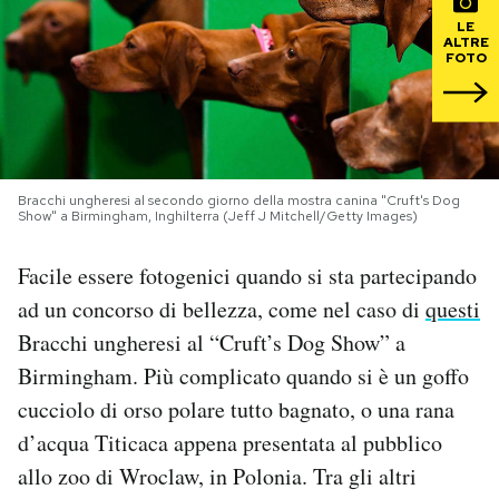
LE
ALTRE
PODCAST
FOTO
NEWSLETTER
I MIEI PREFERITI
Bracchi ungheresi al secondo giorno della mostra canina "Cruft's Dog
Show" a Birmingham, Inghilterra (Jeff J Mitchell/Getty Images)
SHOP
Facile essere fotogenici quando si sta partecipando
ad un concorso di bellezza, come nel caso di
questi
CALENDARIO
Bracchi ungheresi al “Cruft’s Dog Show” a
Birmingham. Più complicato quando si è un goffo
cucciolo di orso polare tutto bagnato, o una rana
AREA PERSONALE
d’acqua Titicaca appena presentata al pubblico
Area Personale
allo zoo di Wroclaw, in Polonia. Tra gli altri
Newsletter