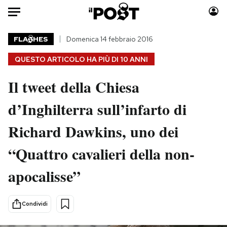
Auto
FLA
HES
Domenica 14 febbraio 2016
QUESTO ARTICOLO HA PIÙ DI
10 ANNI
HOME
Il tweet della Chiesa
Italia
Moda
Mondo
Libri
d’Inghilterra sull’infarto di
Politica
Consumismi
Richard Dawkins, uno dei
Tecnologia
Storie/Idee
Internet
Ok Boomer!
“Quattro cavalieri della non-
Scienza
Media
apocalisse”
Cultura
Europa
Economia
Altrecose
Sport
Mondiali calcio 2026
Condividi