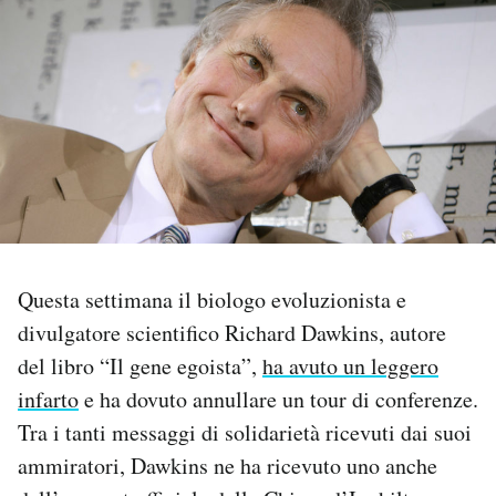
PODCAST
NEWSLETTER
I MIEI PREFERITI
SHOP
Questa settimana il biologo evoluzionista e
divulgatore scientifico Richard Dawkins, autore
CALENDARIO
del libro “Il gene egoista”,
ha avuto un leggero
infarto
e ha dovuto annullare un tour di conferenze.
AREA PERSONALE
Tra i tanti messaggi di solidarietà ricevuti dai suoi
Area Personale
ammiratori, Dawkins ne ha ricevuto uno anche
Newsletter