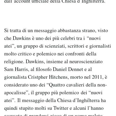
dall’account ufficiale della Chiesa d’Inghilterra.
Notifiche mobile
Regala il Post
Hai bisogno di aiuto?
Esci
Si tratta di un messaggio abbastanza strano, visto
che Dawkins è uno dei più celebri tra i “nuovi
atei”, un gruppo di scienziati, scrittori e giornalisti
molto critico e polemico nei confronti della
religione. Dawkins, insieme al neuroscienziato
Sam Harris, al filosofo Daniel Dennet e al
giornalista Cristpher Hitchens, morto nel 2011, è
considerato uno dei “Quattro cavalieri della non-
apocalisse”, il gruppo più polemico dei “nuovi
atei”. Il messaggio della Chiesa d’Inghilterra ha
quindi stupito molti su Twitter e alcuni l’hanno
accusato di prendersi gioco di un uomo malato.