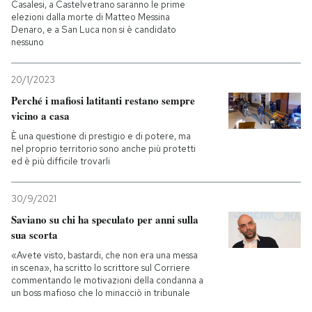
Casalesi, a Castelvetrano saranno le prime
elezioni dalla morte di Matteo Messina
PODCAST
Denaro, e a San Luca non si è candidato
nessuno
NEWSLETTER
20/1/2023
Perché i mafiosi latitanti restano sempre
vicino a casa
I MIEI PREFERITI
È una questione di prestigio e di potere, ma
nel proprio territorio sono anche più protetti
ed è più difficile trovarli
SHOP
30/9/2021
CALENDARIO
Saviano su chi ha speculato per anni sulla
sua scorta
«Avete visto, bastardi, che non era una messa
AREA PERSONALE
in scena», ha scritto lo scrittore sul Corriere
commentando le motivazioni della condanna a
Entra
un boss mafioso che lo minacciò in tribunale