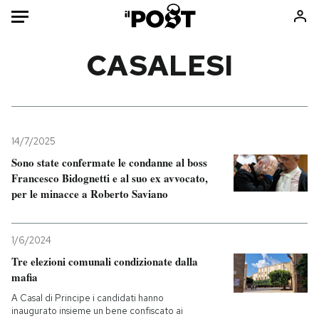
Auto
CASALESI
HOME
Italia
Moda
Mondo
Libri
14/7/2025
Politica
Consumismi
Sono state confermate le condanne al boss
Francesco Bidognetti e al suo ex avvocato,
Tecnologia
Storie/Idee
per le minacce a Roberto Saviano
Internet
Ok Boomer!
Scienza
Media
1/6/2024
Cultura
Europa
Tre elezioni comunali condizionate dalla
Economia
Altrecose
mafia
Sport
Mondiali calcio 2026
A Casal di Principe i candidati hanno
inaugurato insieme un bene confiscato ai