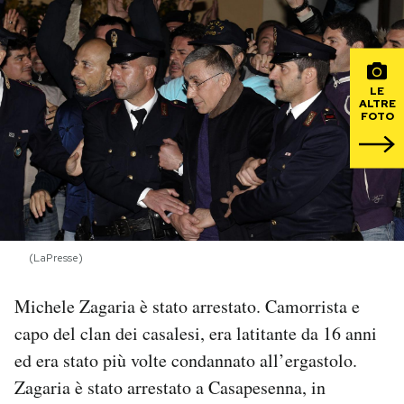
PODCAST
LE
NEWSLETTER
ALTRE
FOTO
I MIEI PREFERITI
SHOP
(LaPresse)
CALENDARIO
Michele Zagaria è stato arrestato. Camorrista e
capo del clan dei casalesi, era latitante da 16 anni
AREA PERSONALE
ed era stato più volte condannato all’ergastolo.
Area Personale
Zagaria è stato arrestato a Casapesenna, in
Newsletter