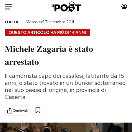
Auto
ITALIA
Mercoledì 7 dicembre 2011
QUESTO ARTICOLO HA PIÙ DI
14 ANNI
HOME
Michele Zagaria è stato
Italia
Moda
arrestato
Mondo
Libri
Politica
Consumismi
Il camorrista capo dei casalesi, latitante da 16
Tecnologia
Storie/Idee
anni, è stato trovato in un bunker sotterraneo
Internet
Ok Boomer!
nel suo paese di origine, in provincia di
Scienza
Media
Caserta
Cultura
Europa
Economia
Altrecose
Condividi
Sport
Mondiali calcio 2026