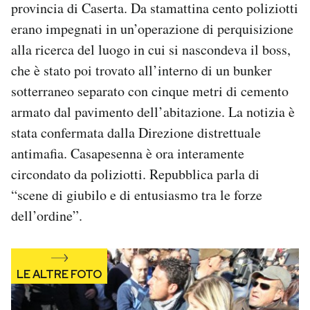
provincia di Caserta. Da stamattina cento poliziotti
Notifiche mobile
erano impegnati in un’operazione di perquisizione
Regala il Post
alla ricerca del luogo in cui si nascondeva il boss,
Hai bisogno di aiuto?
Esci
che è stato poi trovato all’interno di un bunker
sotterraneo separato con cinque metri di cemento
armato dal pavimento dell’abitazione. La notizia è
stata confermata dalla Direzione distrettuale
antimafia. Casapesenna è ora interamente
circondato da poliziotti. Repubblica parla di
“scene di giubilo e di entusiasmo tra le forze
dell’ordine”.