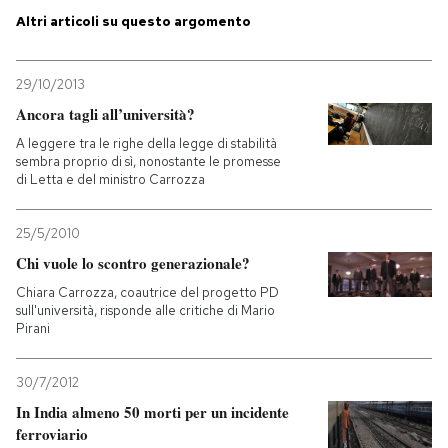
Altri articoli su questo argomento
PODCAST
29/10/2013
NEWSLETTER
Ancora tagli all’università?
A leggere tra le righe della legge di stabilità
sembra proprio di sì, nonostante le promesse
I MIEI PREFERITI
di Letta e del ministro Carrozza
25/5/2010
SHOP
Chi vuole lo scontro generazionale?
Chiara Carrozza, coautrice del progetto PD
CALENDARIO
sull'università, risponde alle critiche di Mario
Pirani
AREA PERSONALE
30/7/2012
In India almeno 50 morti per un incidente
Entra
ferroviario