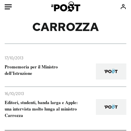
Auto
CARROZZA
HOME
Italia
Moda
Mondo
Libri
17/10/2013
Politica
Consumismi
Promemoria per il Ministro
dell’Istruzione
Tecnologia
Storie/Idee
Internet
Ok Boomer!
Scienza
Media
16/10/2013
Cultura
Europa
Editori, studenti, banda larga e Apple:
Economia
Altrecose
una intervista molto lunga al ministro
Carrozza
Sport
Mondiali calcio 2026