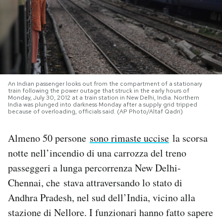
PODCAST
NEWSLETTER
An Indian passenger looks out from the compartment of a stationary
I MIEI PREFERITI
train following the power outage that struck in the early hours of
Monday, July 30, 2012 at a train station in New Delhi, India. Northern
India was plunged into darkness Monday after a supply grid tripped
because of overloading, officials said. (AP Photo/Altaf Qadri)
SHOP
Almeno 50 persone
sono rimaste uccise
la scorsa
CALENDARIO
notte nell’incendio di una carrozza del treno
passeggeri a lunga percorrenza New Delhi-
Chennai, che stava attraversando lo stato di
AREA PERSONALE
Andhra Pradesh, nel sud dell’India, vicino alla
Area Personale
stazione di Nellore. I funzionari hanno fatto sapere
Newsletter