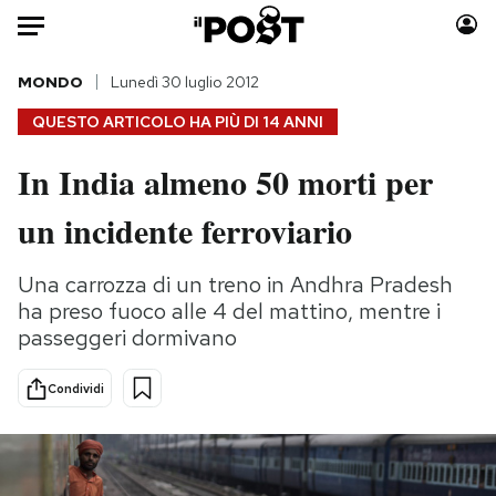
Auto
MONDO
Lunedì 30 luglio 2012
QUESTO ARTICOLO HA PIÙ DI
14 ANNI
HOME
In India almeno 50 morti per
Italia
Moda
un incidente ferroviario
Mondo
Libri
Politica
Consumismi
Una carrozza di un treno in Andhra Pradesh
Tecnologia
Storie/Idee
ha preso fuoco alle 4 del mattino, mentre i
Internet
Ok Boomer!
passeggeri dormivano
Scienza
Media
Cultura
Europa
Condividi
Economia
Altrecose
Sport
Mondiali calcio 2026