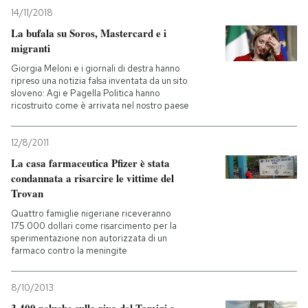
14/11/2018
PODCAST
La bufala su Soros, Mastercard e i
migranti
Giorgia Meloni e i giornali di destra hanno
NEWSLETTER
ripreso una notizia falsa inventata da un sito
sloveno: Agi e Pagella Politica hanno
ricostruito come è arrivata nel nostro paese
I MIEI PREFERITI
12/8/2011
La casa farmaceutica Pfizer è stata
SHOP
condannata a risarcire le vittime del
Trovan
CALENDARIO
Quattro famiglie nigeriane riceveranno
175.000 dollari come risarcimento per la
sperimentazione non autorizzata di un
farmaco contro la meningite
AREA PERSONALE
Entra
8/10/2013