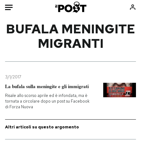
Auto
BUFALA MENINGITE
MIGRANTI
HOME
Italia
Moda
Mondo
Libri
Politica
Consumismi
3/1/2017
Tecnologia
Storie/Idee
La bufala sulla meningite e gli immigrati
Internet
Ok Boomer!
Risale allo scorso aprile ed è infondata, ma è
Scienza
Media
tornata a circolare dopo un post su Facebook
di Forza Nuova
Cultura
Europa
Economia
Altrecose
Sport
Mondiali calcio 2026
Altri articoli su questo argomento