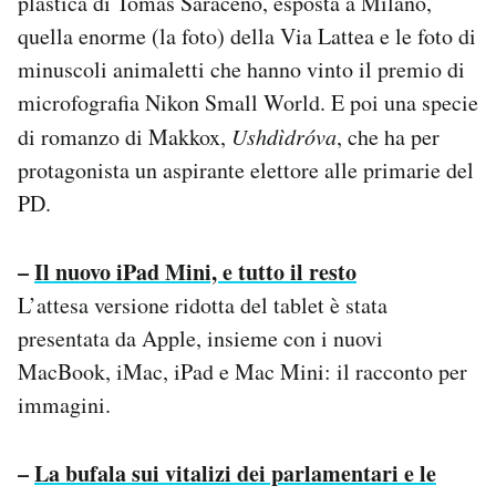
plastica di Tomàs Saraceno, esposta a Milano,
Notifiche mobile
quella enorme (la foto) della Via Lattea e le foto di
Regala il Post
minuscoli animaletti che hanno vinto il premio di
Hai bisogno di aiuto?
microfografia Nikon Small World. E poi una specie
Esci
di romanzo di Makkox,
Ushdìdróva
, che ha per
protagonista un aspirante elettore alle primarie del
PD.
–
Il nuovo iPad Mini, e tutto il resto
L’attesa versione ridotta del tablet è stata
presentata da Apple, insieme con i nuovi
MacBook, iMac, iPad e Mac Mini: il racconto per
immagini.
–
La bufala sui vitalizi dei parlamentari e le