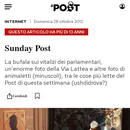
Auto
INTERNET
Domenica 28 ottobre 2012
QUESTO ARTICOLO HA PIÙ DI
13 ANNI
HOME
Sunday Post
Italia
Moda
Mondo
Libri
La bufala sui vitalizi dei parlamentari,
Politica
Consumismi
un'enorme foto della Via Lattea e altre foto di
Tecnologia
Storie/Idee
animaletti (minuscoli), tra le cose più lette del
Post di questa settimana (ushdidróva?)
Internet
Ok Boomer!
Scienza
Media
Condividi
Cultura
Europa
Economia
Altrecose
Sport
Mondiali calcio 2026