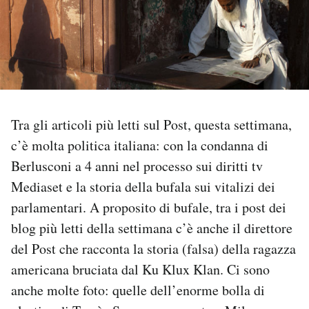
PODCAST
NEWSLETTER
I MIEI PREFERITI
Tra gli articoli più letti sul Post, questa settimana,
c’è molta politica italiana: con la condanna di
Berlusconi a 4 anni nel processo sui diritti tv
SHOP
Mediaset e la storia della bufala sui vitalizi dei
parlamentari. A proposito di bufale, tra i post dei
CALENDARIO
blog più letti della settimana c’è anche il direttore
del Post che racconta la storia (falsa) della ragazza
AREA PERSONALE
americana bruciata dal Ku Klux Klan. Ci sono
Area Personale
anche molte foto: quelle dell’enorme bolla di
Newsletter