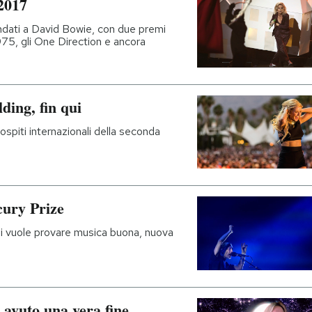
 2017
andati a David Bowie, con due premi
 1975, gli One Direction e ancora
ding, fin qui
ospiti internazionali della seconda
rcury Prize
chi vuole provare musica buona, nuova
 avuto una vera fine