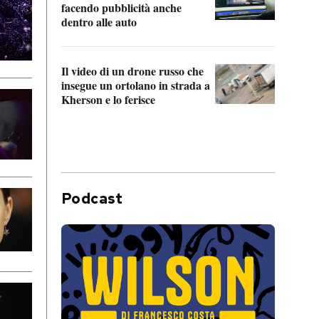
Franc
facendo pubblicità anche
dello
dentro alle auto
Una 
Il video di un drone russo che
statun
insegue un ortolano in strada a
afric
Kherson e lo ferisce
Podcast