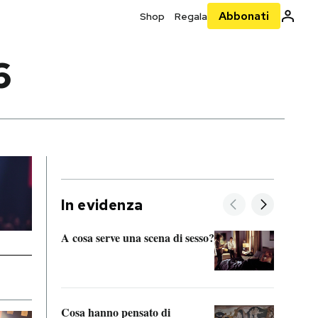
Abbonati
Shop
Regala
6
In evidenza
A cosa serve una scena di sesso?
La “I
bolog
Cosa hanno pensato di
Se sa