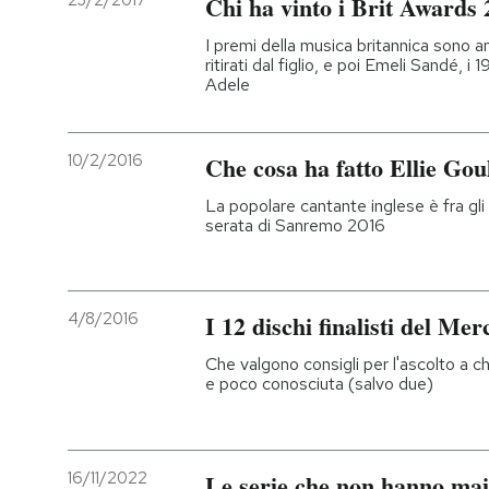
23/2/2017
Chi ha vinto i Brit Awards
PODCAST
I premi della musica britannica sono 
ritirati dal figlio, e poi Emeli Sandé, i
Adele
NEWSLETTER
10/2/2016
Che cosa ha fatto Ellie Goul
I MIEI PREFERITI
La popolare cantante inglese è fra gli 
serata di Sanremo 2016
SHOP
4/8/2016
I 12 dischi finalisti del Me
CALENDARIO
Che valgono consigli per l'ascolto a 
e poco conosciuta (salvo due)
AREA PERSONALE
Entra
16/11/2022
Le serie che non hanno mai