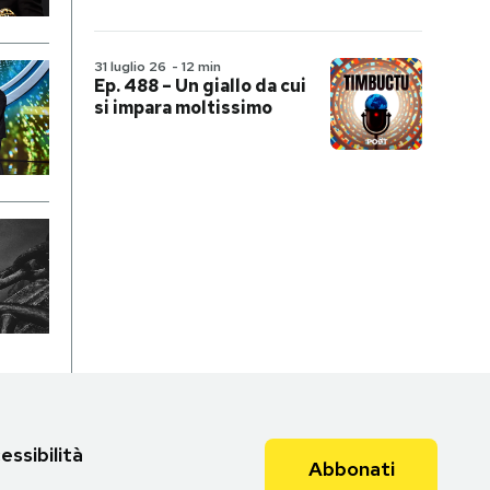
31 luglio 26
-
12 min
Ep. 488 – Un giallo da cui
si impara moltissimo
essibilità
Abbonati