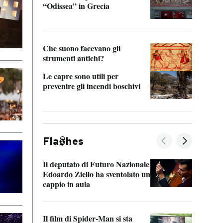
“Odissea” in Grecia
vedi 
Che suono facevano gli
strumenti antichi?
Le capre sono utili per
prevenire gli incendi boschivi
Fla
hes
Il deputato di Futuro Nazionale
La pl
Edoardo Ziello ha sventolato un
da P
cappio in aula
La de
Il film di Spider-Man si sta