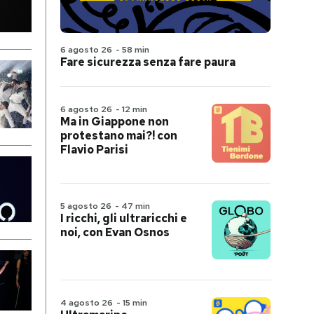
6 agosto 26
-
58 min
Fare sicurezza senza fare paura
6 agosto 26
-
12 min
Ma in Giappone non
protestano mai?! con
Flavio Parisi
5 agosto 26
-
47 min
I ricchi, gli ultraricchi e
noi, con Evan Osnos
4 agosto 26
-
15 min