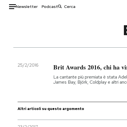
Newsletter
Podcast
Auto
HOME
Italia
Moda
Mondo
Libri
Politica
Consumismi
25/2/2016
Brit Awards 2016, chi ha vi
Tecnologia
Storie/Idee
La cantante più premiata è stata Adele
Internet
Ok Boomer!
James Bay, Björk, Coldplay e altri anc
Scienza
Media
Cultura
Europa
Economia
Altrecose
Altri articoli su questo argomento
Sport
Mondiali calcio 2026