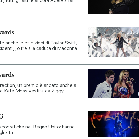
, tutti gli altri e ancora Adele a far
Awards
te anche le esibizioni di Taylor Swift,
denti), oltre alla caduta di Madonna
Awards
rection, un premio è andato anche a
rlo Kate Moss vestita da Ziggy
13
discografiche nel Regno Unito: hanno
i altri