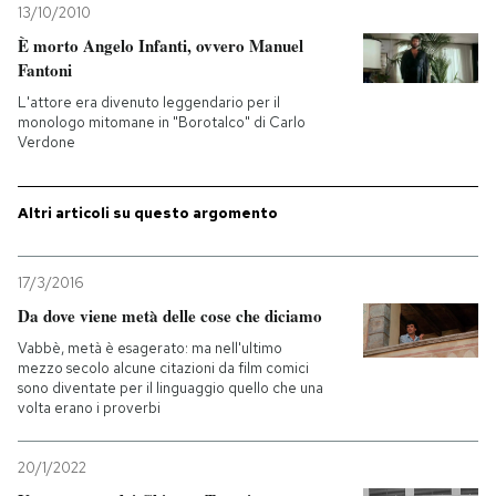
13/10/2010
È morto Angelo Infanti, ovvero Manuel
PODCAST
Fantoni
L'attore era divenuto leggendario per il
NEWSLETTER
monologo mitomane in "Borotalco" di Carlo
Verdone
I MIEI PREFERITI
Altri articoli su questo argomento
SHOP
17/3/2016
Da dove viene metà delle cose che diciamo
CALENDARIO
Vabbè, metà è esagerato: ma nell'ultimo
mezzo secolo alcune citazioni da film comici
sono diventate per il linguaggio quello che una
AREA PERSONALE
volta erano i proverbi
Entra
20/1/2022