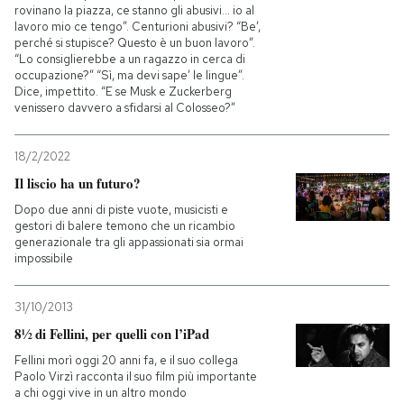
rovinano la piazza, ce stanno gli abusivi… io al
lavoro mio ce tengo”. Centurioni abusivi? “Be’,
perché si stupisce? Questo è un buon lavoro”.
“Lo consiglierebbe a un ragazzo in cerca di
occupazione?” “Sì, ma devi sape’ le lingue”.
Dice, impettito. “E se Musk e Zuckerberg
venissero davvero a sfidarsi al Colosseo?”
18/2/2022
Il liscio ha un futuro?
Dopo due anni di piste vuote, musicisti e
gestori di balere temono che un ricambio
generazionale tra gli appassionati sia ormai
impossibile
31/10/2013
8½ di Fellini, per quelli con l’iPad
Fellini morì oggi 20 anni fa, e il suo collega
Paolo Virzì racconta il suo film più importante
a chi oggi vive in un altro mondo