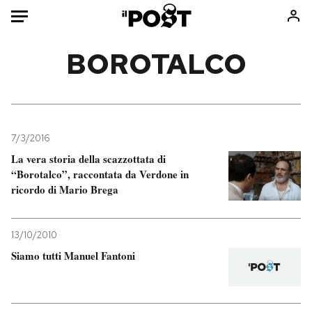
Auto
BOROTALCO
HOME
Italia
Moda
Mondo
Libri
7/3/2016
Politica
Consumismi
La vera storia della scazzottata di
“Borotalco”, raccontata da Verdone in
Tecnologia
Storie/Idee
ricordo di Mario Brega
Internet
Ok Boomer!
Scienza
Media
13/10/2010
Cultura
Europa
Siamo tutti Manuel Fantoni
Economia
Altrecose
Sport
Mondiali calcio 2026