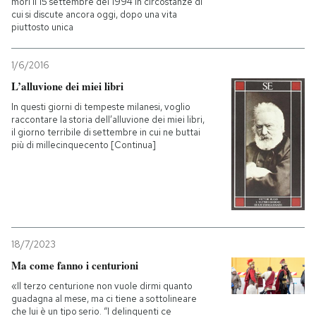
morì il 15 settembre del 1994 in circostanze di
cui si discute ancora oggi, dopo una vita
piuttosto unica
1/6/2016
L’alluvione dei miei libri
In questi giorni di tempeste milanesi, voglio
raccontare la storia dell’alluvione dei miei libri,
il giorno terribile di settembre in cui ne buttai
più di millecinquecento [Continua]
18/7/2023
Ma come fanno i centurioni
«Il terzo centurione non vuole dirmi quanto
guadagna al mese, ma ci tiene a sottolineare
che lui è un tipo serio. “I delinquenti ce