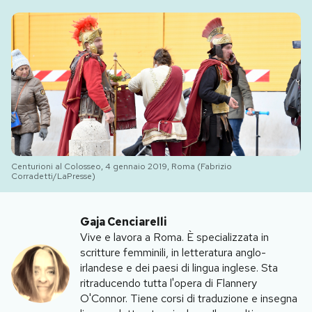
PODCAST
NEWSLETTER
I MIEI PREFERITI
SHOP
Centurioni al Colosseo, 4 gennaio 2019, Roma (Fabrizio
Corradetti/LaPresse)
CALENDARIO
Gaja Cenciarelli
Vive e lavora a Roma. È specializzata in
scritture femminili, in letteratura anglo-
AREA PERSONALE
irlandese e dei paesi di lingua inglese. Sta
ritraducendo tutta l'opera di Flannery
Area Personale
O'Connor. Tiene corsi di traduzione e insegna
Newsletter