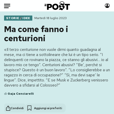
Auto
STORIE
/
IDEE
Martedì 18 luglio 2023
Ma come fanno i
HOME
centurioni
Italia
Moda
«Il terzo centurione non vuole dirmi quanto guadagna al
Mondo
Libri
mese, ma ci tiene a sottolineare che lui è un tipo serio. “I
Politica
Consumismi
delinquenti ce rovinano la piazza, ce stanno gli abusivi… io al
lavoro mio ce tengo”. Centurioni abusivi? “Be’, perché si
Tecnologia
Storie/Idee
stupisce? Questo è un buon lavoro”. “Lo consiglierebbe a un
Internet
Ok Boomer!
ragazzo in cerca di occupazione?” “Sì, ma devi sape’ le
Scienza
Media
lingue”. Dice, impettito. “E se Musk e Zuckerberg venissero
davvero a sfidarsi al Colosseo?”
Cultura
Europa
di
Gaja Cenciarelli
Economia
Altrecose
Sport
Mondiali calcio 2026
Condividi
Aggiungi ai preferiti