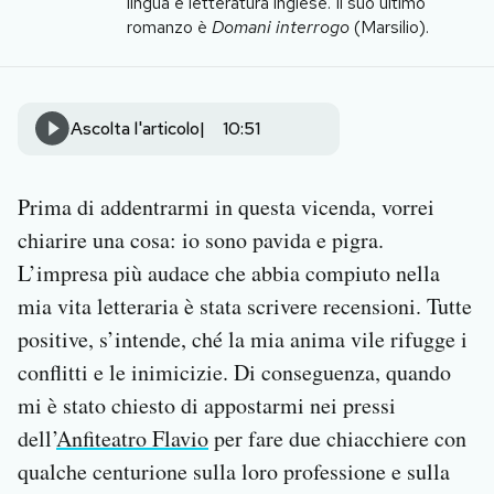
lingua e letteratura inglese. Il suo ultimo
Notifiche mobile
romanzo è
Domani interrogo
(Marsilio).
Regala il Post
Hai bisogno di aiuto?
Esci
Ascolta l'articolo
10:51
Prima di addentrarmi in questa vicenda, vorrei
chiarire una cosa: io sono pavida e pigra.
L’impresa più audace che abbia compiuto nella
mia vita letteraria è stata scrivere recensioni. Tutte
positive, s’intende, ché la mia anima vile rifugge i
conflitti e le inimicizie. Di conseguenza, quando
mi è stato chiesto di appostarmi nei pressi
dell’
Anfiteatro Flavio
per fare due chiacchiere con
qualche centurione sulla loro professione e sulla