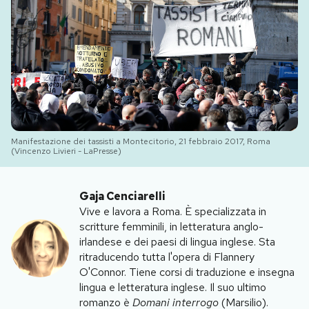
PODCAST
NEWSLETTER
I MIEI PREFERITI
Manifestazione dei tassisti a Montecitorio, 21 febbraio 2017, Roma
(Vincenzo Livieri - LaPresse)
SHOP
Gaja Cenciarelli
CALENDARIO
Vive e lavora a Roma. È specializzata in
scritture femminili, in letteratura anglo-
irlandese e dei paesi di lingua inglese. Sta
AREA PERSONALE
ritraducendo tutta l'opera di Flannery
O'Connor. Tiene corsi di traduzione e insegna
Area Personale
lingua e letteratura inglese. Il suo ultimo
romanzo è
Domani interrogo
(Marsilio).
Newsletter