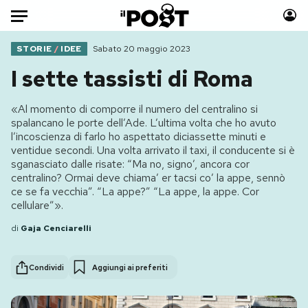
Auto
STORIE
/
IDEE
Sabato 20 maggio 2023
I sette tassisti di Roma
HOME
«Al momento di comporre il numero del centralino si
Italia
Moda
spalancano le porte dell’Ade. L’ultima volta che ho avuto
Mondo
Libri
l’incoscienza di farlo ho aspettato diciassette minuti e
ventidue secondi. Una volta arrivato il taxi, il conducente si è
Politica
Consumismi
sganasciato dalle risate: “Ma no, signo’, ancora cor
Tecnologia
Storie/Idee
centralino? Ormai deve chiama’ er tacsi co’ la appe, sennò
ce se fa vecchia”. “La appe?” “La appe, la appe. Cor
Internet
Ok Boomer!
cellulare”».
Scienza
Media
di
Gaja Cenciarelli
Cultura
Europa
Economia
Altrecose
Condividi
Aggiungi ai preferiti
Sport
Mondiali calcio 2026