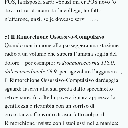
POS, la risposta sarà: «Scusi ma er POS nòvo ’o
devo ritira’ domani da ’n collega, ho fatto
n’affarone, anzi, se je dovesse servi’…».
5) Il Rimorchione Ossessivo-Compulsivo
Quando non impone alla passeggera una stazione
radio a un volume che supera l’umana soglia del
dolore – per esempio:
radioamoreecorna
118.0
,
dolcecomeilmiele 69.9
. per agevolare l’aggancio
–,
il Rimorchione Ossessivo-Compulsivo dardeggia
sguardi lascivi alla sua preda dallo specchietto
retrovisore. A volte la povera ignara apprezza la
gentilezza e ricambia con un sorriso di
circostanza. Convinto di aver fatto colpo, il
Rimorchione insiste con i suoi assi nella manica: