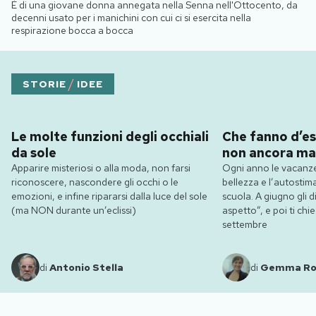
È di una giovane donna annegata nella Senna nell'Ottocento, da
decenni usato per i manichini con cui ci si esercita nella
respirazione bocca a bocca
/
STORIE
IDEE
Le molte funzioni degli occhiali
Che fanno d’es
da sole
non ancora ma
Apparire misteriosi o alla moda, non farsi
Ogni anno le vacanze
riconoscere, nascondere gli occhi o le
bellezza e l’autostim
emozioni, e infine ripararsi dalla luce del sole
scuola. A giugno gli dic
(ma NON durante un’eclissi)
aspetto”, e poi ti ch
settembre
di
Antonio Stella
di
Gemma R